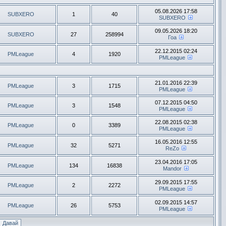
05.08.2026 17:58
SUBXERO
1
40
SUBXERO
09.05.2026 18:20
SUBXERO
27
258994
Гоа
22.12.2015 02:24
PMLeague
4
1920
PMLeague
21.01.2016 22:39
PMLeague
3
1715
PMLeague
07.12.2015 04:50
PMLeague
3
1548
PMLeague
22.08.2015 02:38
PMLeague
0
3389
PMLeague
16.05.2016 12:55
PMLeague
32
5271
ReZo
23.04.2016 17:05
PMLeague
134
16838
Mandor
29.09.2015 17:55
PMLeague
2
2272
PMLeague
02.09.2015 14:57
PMLeague
26
5753
PMLeague