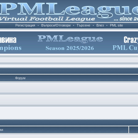
Регистрация
•
Въпроси/Отговори
•
Търсене
•
Влез
•
PML site
Форум
ми