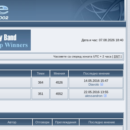
Дата и час: 07.08.2026 18:40
Часовете са според зоната UTC + 2 часа [
DST
]
Теми
Мнения
Последно мнение
14.05.2016 15:47
364
4526
Diavolo
22.05.2016 13:55
351
4552
alessandron
Автор
Отговори
Преглеждания
Последно мнение