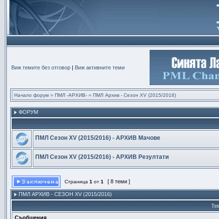
Виж темите без отговор
|
Виж активните теми
Начало форум
»
ПМЛ -АРХИВ-
»
ПМЛ Архив - Сезон ХV (2015/2016)
ФОРУМ
ПМЛ Сезон ХV (2015/2016) - АРХИВ Мачове
ПМЛ Сезон ХV (2015/2016) - АРХИВ Резултати
[ 8 теми ]
Страница
1
от
1
ПМЛ АРХИВ - СЕЗОН ХV (2015/2016)
Те
Съобщения