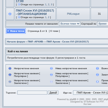
17:00
[
Отиди на страница:
1
,
2
,
3
]
ПМЛ Сезон ХVІ (2016/2017)
- ОРГАНИЗАЦИОННИ
PMLeague
31
[
Отиди на страница:
1
,
2
]
Покажи темите от миналия:
Сортирай по
Страница
1
от
1
[ 6 теми ]
Начало форум
»
ПМЛ -АРХИВ-
»
ПМЛ Архив - Сезон XVI (2016/2017)
Кой е на линия
Потребители разглеждащи този форум: 0 регистрирани и 1 госта
Непрочетени мнения
Няма непрочетени мнения
Важн
Непрочетени мняния [
Няма непрочетени мнения [
Зака
Популярни ]
Популярни ]
Непрочетени мняния [
Няма непрочетени мнения [
Прем
Заключени ]
Заключени ]
тема
Търсене:
Иди на:
Powered by
phpBB
© 2000, 2002, 2005, 2007 php
Designed by
STSoftware
for
PTF
.
Хостинг