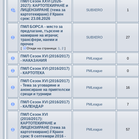
ПМЛ Сезон XXVI (2026-
2027): КАРТОТЕКИРАНЕ и
ЛИЦЕНЗИРАНЕ (тема за
SUBXERO
1
картотекиране) // Краен
срок: 23.08.2026
ПМЛ БОРСА - място за
предлагане, търсене и
намиране на играчи;
SUBXERO
27
трансфери, наеми и
прочее
[
Отиди на страница:
1
,
2
]
ПМЛ Сезон ХVІ (2016/2017)
PMLeague
0
- НАКАЗАНИЯ
ПМЛ Сезон ХVІ (2016/2017)
PMLeague
0
- КАРТОТЕКА
ПМЛ Сезон ХVІ (2016/2017)
- Тема за уговаряне и
PMLeague
16
анонсиране на приятелски
срещи и турнири
ПМЛ Сезон ХVІ (2016/2017)
PMLeague
7
- КАЛЕНДАР
ПМЛ Сезон ХVI
(2016/2017):
КАРТОТЕКИРАНЕ и
ЛИЦЕНЗИРАНЕ (тема за
PMLeague
57
картотекиране) // Краен
срок: 9 септември 2016 -