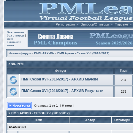
Регистрация
•
Въпроси/Отговори
•
Търсене
•
Виж темите
без отговор
|
Виж
активните
теми
Начало форум
»
ПМЛ -АРХИВ-
»
ПМЛ Архив - Сезон XVI (2016/2017)
ФОРУМ
Форум
Теми
ПМЛ Сезон ХVI (2016/2017) - АРХИВ Мачове
294
ПМЛ Сезон ХVI (2016/2017) - АРХИВ Резултати
283
Страница
1
от
1
[ 6 теми ]
ПМЛ АРХИВ - СЕЗОН XVI (2016/2017)
Теми
Автор
Отговори
Съобщения