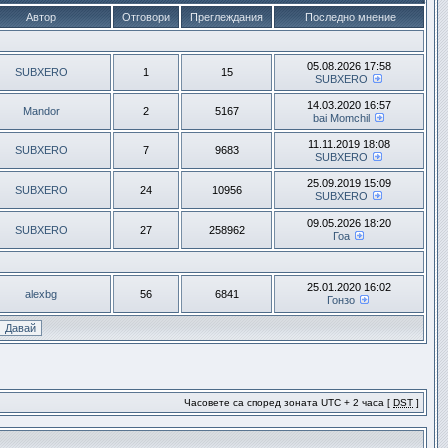
Автор
Отговори
Преглеждания
Последно мнение
05.08.2026 17:58
SUBXERO
1
15
SUBXERO
14.03.2020 16:57
Mandor
2
5167
bai Momchil
11.11.2019 18:08
SUBXERO
7
9683
SUBXERO
25.09.2019 15:09
SUBXERO
24
10956
SUBXERO
09.05.2026 18:20
SUBXERO
27
258962
Гоа
25.01.2020 16:02
alexbg
56
6841
Гонзо
Часовете са според зоната UTC + 2 часа [
DST
]