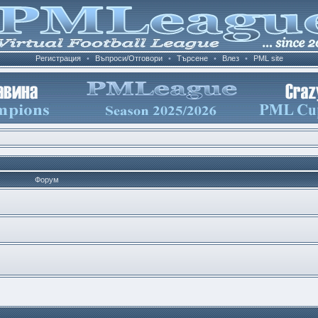
Регистрация
•
Въпроси/Отговори
•
Търсене
•
Влез
•
PML site
Форум