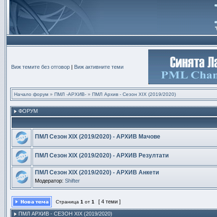
Виж темите без отговор
|
Виж активните теми
Начало форум
»
ПМЛ -АРХИВ-
»
ПМЛ Архив - Сезон XIX (2019/2020)
ФОРУМ
ПМЛ Сезон ХIX (2019/2020) - АРХИВ Мачове
ПМЛ Сезон ХIX (2019/2020) - АРХИВ Резултати
ПМЛ Сезон ХIX (2019/2020) - АРХИВ Анкети
Модератор:
Shifter
[ 4 теми ]
Страница
1
от
1
ПМЛ АРХИВ - СЕЗОН XIX (2019/2020)