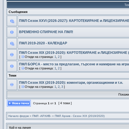
Те
Съобщения
ПМЛ Сезон XXVI (2026-2027): КАРТОТЕКИРАНЕ и ЛИЦЕНЗИРАНЕ (те
ВРЕМЕННО СПИРАНЕ НА ПМЛ!
ПМЛ 2019-2020 - КАЛЕНДАР
ПМЛ Сезон XIX (2019-2020): КАРТОТЕКИРАНЕ и ЛИЦЕНЗИРАНЕ (тем
[
Отиди на страница:
1
,
2
]
ПМЛ БОРСА - място за предлагане, търсене и намиране на игра
[
Отиди на страница:
1
,
2
]
Теми
ПМЛ Сезон ХIX (2019-2020): коментари, организационни и т.н.
[
Отиди на страница:
1
,
2
,
3
]
Покажи
[ 4 теми ]
Страница
1
от
1
Начало форум
»
ПМЛ -АРХИВ-
»
ПМЛ Архив - Сезон XIX (2019/2020)
Кой е на линия