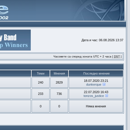
Дата и час: 06.08.2026 13:37
Часовете са според зоната UTC + 2 часа [
DST
]
Теми
Мнения
Последно мнение
18.07.2020 23:21
240
2829
dunkerque
22.07.2020 16:43
233
736
tonzos_justice
0
0
Няма мнения