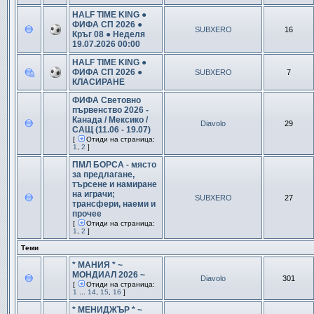
HALF TIME KING ●
ФИФА СП 2026 ●
SUBXERO
16
Кръг 08 ● Неделя
19.07.2026 00:00
HALF TIME KING ●
ФИФА СП 2026 ●
SUBXERO
7
КЛАСИРАНЕ
ФИФА Световно
първенство 2026 -
Канада / Мексико /
Diavolo
29
САЩ (11.06 - 19.07)
[
Отиди на страница:
1
,
2
]
ПМЛ БОРСА - място
за предлагане,
търсене и намиране
на играчи;
SUBXERO
27
трансфери, наеми и
прочее
[
Отиди на страница:
1
,
2
]
Теми
* МАНИЯ * ~
МОНДИАЛ 2026 ~
Diavolo
301
[
Отиди на страница:
1
...
14
,
15
,
16
]
* МЕНИДЖЪР * ~