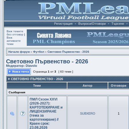
Регистрация
•
Въпроси/Отговори
•
Търсене
•
Виж темите
без отговор
|
Виж
активните
теми
Начало форум
»
Футбол
»
Световно Първенство - 2026
Световно Първенство - 2026
Модератор:
Diavolo
Страница
1
от
3
[ 63 теми ]
СВЕТОВНО ПЪРВЕНСТВО - 2026
Теми
Автор
Отговори
Съобщения
ПМЛ Сезон XXVI
(2026-2027):
КАРТОТЕКИРАНЕ и
ЛИЦЕНЗИРАНЕ
SUBXERO
1
(тема за
картотекиране) //
Краен срок:
23.08.2026