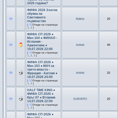
2026 година?
ФИФА 2026 Златна
обувка на
Световното
Balleta
26
първенство
[
Отиди на страница:
1
,
2
]
ФИФА СП 2026 ●
Мач 104 ● ФИНАЛ -
Испания -
Anfield
49
Аржентина ●
19.07.2026 22:00
[
Отиди на страница:
1
,
2
,
3
]
ФИФА СП 2026 ●
Мач 103 ● МАЧ за
трето мяасто -
Anfield
25
Франция - Англия ●
18.07.2026 24:00
[
Отиди на страница:
1
,
2
]
HALF TIME KING ●
ФИФА СП 2026 ●
Кръг 07 ● Вторник
SUBXERO
20
14.07.2026 22:00
[
Отиди на страница:
1
,
2
]
ФИФА СП 2026 ●