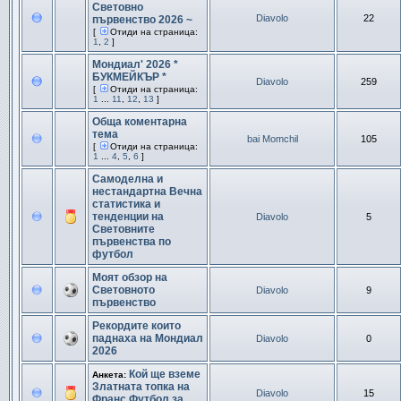
Световно
Diavolo
22
първенство 2026 ~
[
Отиди на страница:
1
,
2
]
Мондиал' 2026 *
БУКМЕЙКЪР *
Diavolo
259
[
Отиди на страница:
1
...
11
,
12
,
13
]
Обща коментарна
тема
bai Momchil
105
[
Отиди на страница:
1
...
4
,
5
,
6
]
Самоделна и
нестандартна Вечна
статистика и
тенденции на
Diavolo
5
Световните
първенства по
футбол
Моят обзор на
Световното
Diavolo
9
първенство
Рекордите които
паднаха на Мондиал
Diavolo
0
2026
Кой ще вземе
Анкета:
Златната топка на
Diavolo
15
Франс Футбол за