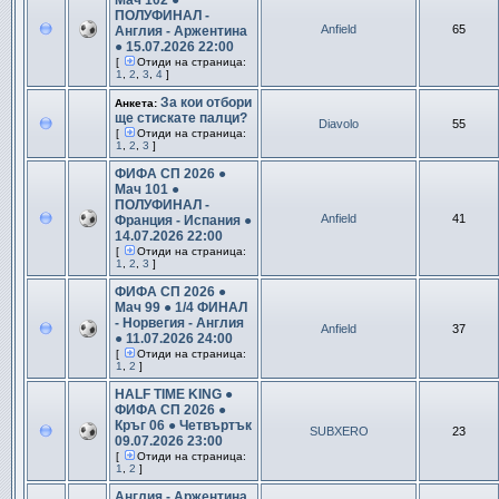
Мач 102 ●
ПОЛУФИНАЛ -
Anfield
65
Англия - Аржентина
● 15.07.2026 22:00
[
Отиди на страница:
1
,
2
,
3
,
4
]
За кои отбори
Анкета:
ще стискате палци?
Diavolo
55
[
Отиди на страница:
1
,
2
,
3
]
ФИФА СП 2026 ●
Мач 101 ●
ПОЛУФИНАЛ -
Anfield
41
Франция - Испания ●
14.07.2026 22:00
[
Отиди на страница:
1
,
2
,
3
]
ФИФА СП 2026 ●
Мач 99 ● 1/4 ФИНАЛ
- Норвегия - Англия
Anfield
37
● 11.07.2026 24:00
[
Отиди на страница:
1
,
2
]
HALF TIME KING ●
ФИФА СП 2026 ●
Кръг 06 ● Четвъртък
SUBXERO
23
09.07.2026 23:00
[
Отиди на страница:
1
,
2
]
Англия - Аржентина