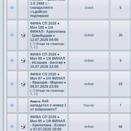
1:0 1966 г. -
скандалното
Dobril
5
съдийско
подпиране
ФИФА СП 2026 ●
Мач 100 ● 1/4
ФИНАЛ - Аржентина
Anfield
20
- Швейцария ●
12.07.2026 04:00
[
Отиди на страница:
1
,
2
]
ФИФА СП 2026 ●
Мач 98 ● 1/4 ФИНАЛ
Anfield
9
- Испания - Белгия ●
10.07.2026 22:00
ФИФА СП 2026 ●
Мач 97 ● 1/4 ФИНАЛ
- Франция - Мароко ●
Anfield
23
09.07.2026 23:00
[
Отиди на страница:
1
,
2
]
Кой
Анкета:
нападател е номер 1
Diavolo
7
от изброените?
ФИФА СП 2026 ●
Мач 95 ● 1/8 ФИНАЛ
- Аржентина - Египет
Anfield
55
● 07.07.2026 19:00