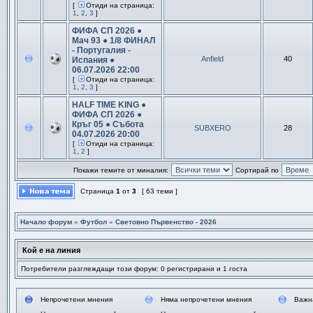
[
Отиди на страница:
1
,
2
,
3
]
ФИФА СП 2026 ●
Мач 93 ● 1/8 ФИНАЛ
- Португалия -
Anfield
40
Испания ●
06.07.2026 22:00
[
Отиди на страница:
1
,
2
,
3
]
HALF TIME KING ●
ФИФА СП 2026 ●
Кръг 05 ● Събота
SUBXERO
28
04.07.2026 20:00
[
Отиди на страница:
1
,
2
]
Покажи темите от миналия:
Сортирай по
Страница
1
от
3
[ 63 теми ]
Начало форум
»
Футбол
»
Световно Първенство - 2026
Кой е на линия
Потребители разглеждащи този форум: 0 регистрирани и 1 госта
Непрочетени мнения
Няма непрочетени мнения
Важн