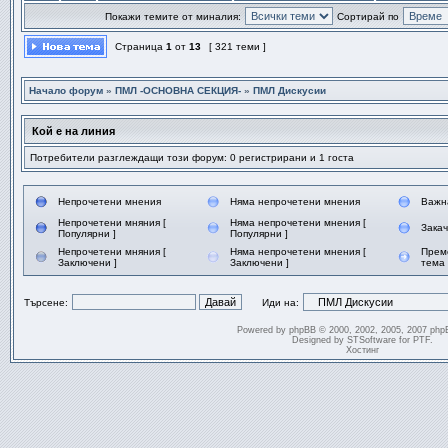
Покажи темите от миналия:
Сортирай по
Страница
1
от
13
[ 321 теми ]
Начало форум
»
ПМЛ -ОСНОВНА СЕКЦИЯ-
»
ПМЛ Дискусии
Кой е на линия
Потребители разглеждащи този форум: 0 регистрирани и 1 госта
Непрочетени мнения
Няма непрочетени мнения
Важн
Непрочетени мняния [
Няма непрочетени мнения [
Зака
Популярни ]
Популярни ]
Непрочетени мняния [
Няма непрочетени мнения [
Прем
Заключени ]
Заключени ]
тема
Търсене:
Иди на:
Powered by
phpBB
© 2000, 2002, 2005, 2007 php
Designed by
STSoftware
for
PTF
.
Хостинг