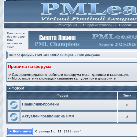
Регистрация
•
Въпроси/Отговори
•
Търсене
•
Виж темите
без отговор
|
Виж
активните
теми
Начало форум
»
ПМЛ -ОСНОВНА СЕКЦИЯ-
»
ПМЛ Дискусии
Правила на форума
-> Само регистрирани потребители на форума могат да пишат в тази секция.
-> Моля, пишете на кирилица и спазвайте културен тон в дискусиите.
ФОРУМ
Форум
Теми
Правилник-промени
6
Актуален правилник на ПМЛ
3
Страница
1
от
13
[ 321 теми ]