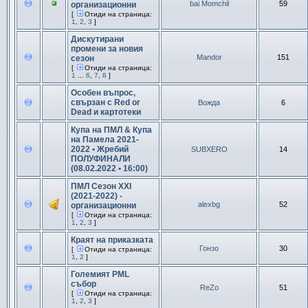
bai Momchil
59
организационни
[
Отиди на страница:
1
,
2
,
3
]
Дискутирани
промени за новия
Mandor
151
сезон
[
Отиди на страница:
1
...
6
,
7
,
8
]
Особен въпрос,
свързан с Red or
Вожда
6
Dead и картотеки
Купа на ПМЛ & Купа
на Памела 2021-
2022 • Жребий
SUBXERO
14
ПОЛУФИНАЛИ
(08.02.2022 • 16:00)
ПМЛ Сезон XXI
(2021-2022) -
alexbg
52
организационни
[
Отиди на страница:
1
,
2
,
3
]
Краят на приказката
Гонзо
30
[
Отиди на страница:
1
,
2
]
Големият PML
събор
ReZo
51
[
Отиди на страница:
1
,
2
,
3
]