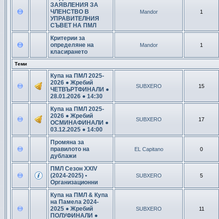
ЗАЯВЛЕНИЯ ЗА
ЧЛЕНСТВО В
Mandor
1
УПРАВИТЕЛНИЯ
СЪВЕТ НА ПМЛ
Критерии за
определяне на
Mandor
1
класирането
Теми
Купа на ПМЛ 2025-
2026 ● Жребий
SUBXERO
15
ЧЕТВЪРТФИНАЛИ ●
28.01.2026 ● 14:30
Купа на ПМЛ 2025-
2026 ● Жребий
SUBXERO
17
ОСМИНАФИНАЛИ ●
03.12.2025 ● 14:00
Промяна за
правилото на
EL Capitano
0
дублажи
ПМЛ Сезон XXIV
(2024-2025) •
SUBXERO
5
Организационни
Купа на ПМЛ & Купа
на Памела 2024-
2025 ● Жребий
SUBXERO
11
ПОЛУФИНАЛИ ●