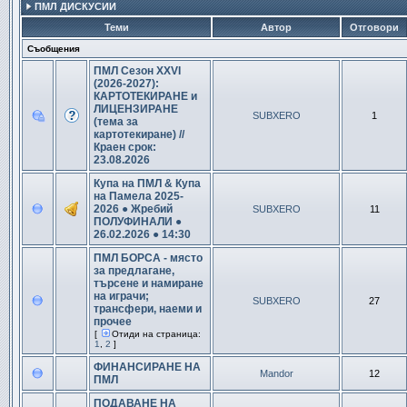
ПМЛ ДИСКУСИИ
Теми
Автор
Отговори
Съобщения
ПМЛ Сезон XXVI
(2026-2027):
КАРТОТЕКИРАНЕ и
ЛИЦЕНЗИРАНЕ
SUBXERO
1
(тема за
картотекиране) //
Краен срок:
23.08.2026
Купа на ПМЛ & Купа
на Памела 2025-
2026 ● Жребий
SUBXERO
11
ПОЛУФИНАЛИ ●
26.02.2026 ● 14:30
ПМЛ БОРСА - място
за предлагане,
търсене и намиране
на играчи;
SUBXERO
27
трансфери, наеми и
прочее
[
Отиди на страница:
1
,
2
]
ФИНАНСИРАНЕ НА
Mandor
12
ПМЛ
ПОДАВАНЕ НА