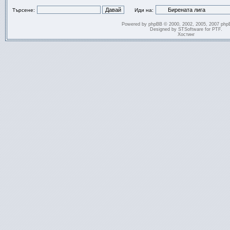
Търсене:
Иди на:
Powered by
phpBB
© 2000, 2002, 2005, 2007 php
Designed by
STSoftware
for
PTF
.
Хостинг