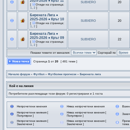
2025-2026 ● Кръг 11
SUBXERO
20
[
Отиди на страница:
1
,
2
]
Бирената Лига ●
2025-2026 ● Кръг 10
SUBXERO
20
[
Отиди на страница:
1
,
2
]
Бирената Лига ●
2025-2026 ● Кръг 09
SUBXERO
22
[
Отиди на страница:
1
,
2
]
Покажи темите от миналия:
Сортирай по
Страница
1
от
20
[ 481 теми ]
Начало форум
»
Футбол
»
Футболни прогнози
»
Бирената лига
Кой е на линия
Потребители разглеждащи този форум: 0 регистрирани и 1 госта
Непрочетени мнения
Няма непрочетени мнения
Важн
Непрочетени мняния [
Няма непрочетени мнения [
Зака
Популярни ]
Популярни ]
Непрочетени мняния [
Няма непрочетени мнения [
Прем
Заключени ]
Заключени ]
тема