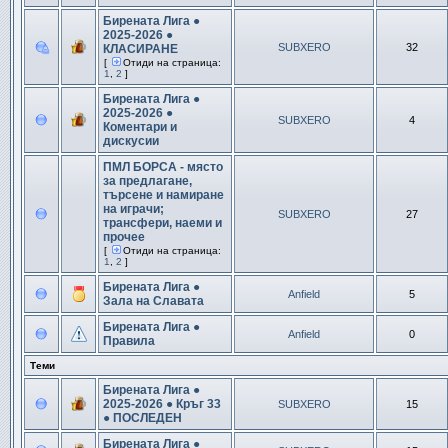
Бирената Лига ●
2025-2026 ●
SUBXERO
32
КЛАСИРАНЕ
[
Отиди на страница:
1
,
2
]
Бирената Лига ●
2025-2026 ●
SUBXERO
4
Коментари и
дискусии
ПМЛ БОРСА - място
за предлагане,
търсене и намиране
на играчи;
SUBXERO
27
трансфери, наеми и
прочее
[
Отиди на страница:
1
,
2
]
Бирената Лига ●
Anfield
5
Зала на Славата
Бирената Лига ●
Anfield
0
Правила
Теми
Бирената Лига ●
2025-2026 ● Кръг 33
SUBXERO
15
● ПОСЛЕДЕН
Бирената Лига ●