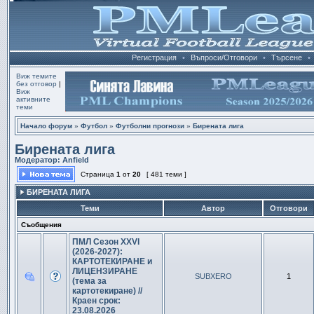
Регистрация
•
Въпроси/Отговори
•
Търсене
•
Виж темите
без отговор
|
Виж
активните
теми
Начало форум
»
Футбол
»
Футболни прогнози
»
Бирената лига
Бирената лига
Модератор:
Anfield
Страница
1
от
20
[ 481 теми ]
БИРЕНАТА ЛИГА
Теми
Автор
Отговори
Съобщения
ПМЛ Сезон XXVI
(2026-2027):
КАРТОТЕКИРАНЕ и
ЛИЦЕНЗИРАНЕ
SUBXERO
1
(тема за
картотекиране) //
Краен срок:
23.08.2026