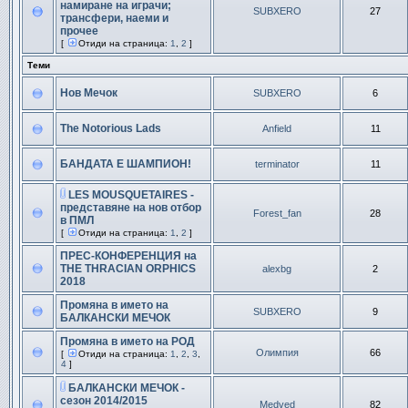
намиране на играчи;
SUBXERO
27
трансфери, наеми и
прочее
[
Отиди на страница:
1
,
2
]
Теми
Нов Мечок
SUBXERO
6
The Notorious Lads
Anfield
11
БАНДАТА Е ШАМПИОН!
terminator
11
LES MOUSQUETAIRES -
представяне на нов отбор
Forest_fan
28
в ПМЛ
[
Отиди на страница:
1
,
2
]
ПРЕС-КОНФЕРЕНЦИЯ на
THE THRACIAN ORPHICS
alexbg
2
2018
Промяна в името на
SUBXERO
9
БАЛКАНСКИ МЕЧОК
Промяна в името на РОД
Олимпия
66
[
Отиди на страница:
1
,
2
,
3
,
4
]
БАЛКАНСКИ МЕЧОК -
сезон 2014/2015
Medved
82