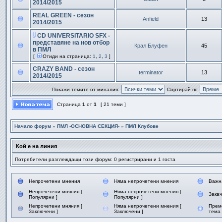
2014/2015
REAL GREEN - сезон
Anfield
13
2014/2015
CD UNIVERSITARIO SFX -
представяне на нов отбор
Крал Блуфен
45
в ПМЛ
[
Отиди на страница:
1
,
2
,
3
]
СRAZY BAND - сезон
terminator
13
2014/2015
Покажи темите от миналия:
Сортирай по
Страница
1
от
1
[ 21 теми ]
Начало форум
»
ПМЛ -ОСНОВНА СЕКЦИЯ-
»
ПМЛ Клубове
Кой е на линия
Потребители разглеждащи този форум: 0 регистрирани и 1 госта
Непрочетени мнения
Няма непрочетени мнения
Важн
Непрочетени мняния [
Няма непрочетени мнения [
Зака
Популярни ]
Популярни ]
Непрочетени мняния [
Няма непрочетени мнения [
Прем
Заключени ]
Заключени ]
тема