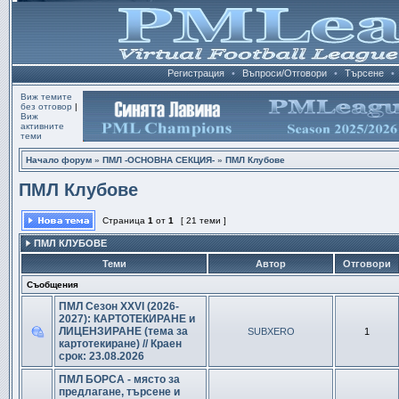
Регистрация
•
Въпроси/Отговори
•
Търсене
•
Виж темите
без отговор
|
Виж
активните
теми
Начало форум
»
ПМЛ -ОСНОВНА СЕКЦИЯ-
»
ПМЛ Клубове
ПМЛ Клубове
Страница
1
от
1
[ 21 теми ]
ПМЛ КЛУБОВЕ
Теми
Автор
Отговори
Съобщения
ПМЛ Сезон XXVI (2026-
2027): КАРТОТЕКИРАНЕ и
ЛИЦЕНЗИРАНЕ (тема за
SUBXERO
1
картотекиране) // Краен
срок: 23.08.2026
ПМЛ БОРСА - място за
предлагане, търсене и