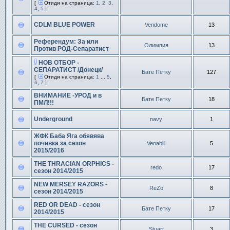
[
Отиди на страница:
1
,
2
,
3
,
4
,
5
]
CDLM BLUE POWER
Vendome
13
Референдум: За или
Олимпия
13
Против РОД-Сепаратист
НОВ ОТБОР -
СЕПАРАТИСТ /Донецк/
Бате Петку
127
[
Отиди на страница:
1
...
5
,
6
,
7
]
ВНИМАНИЕ -УРОД и в
Бате Петку
18
ПМЛ!!!
Underground
navy
1
ЖФК Баба Яга обявява
почивка за сезон
Venabili
5
2015/2016
THE THRACIAN ORPHICS -
redo
17
сезон 2014/2015
NEW MERSEY RAZORS -
ReZo
8
сезон 2014/2015
RED OR DEAD - сезон
Бате Петку
17
2014/2015
THE CURSED - сезон
Stuart
3