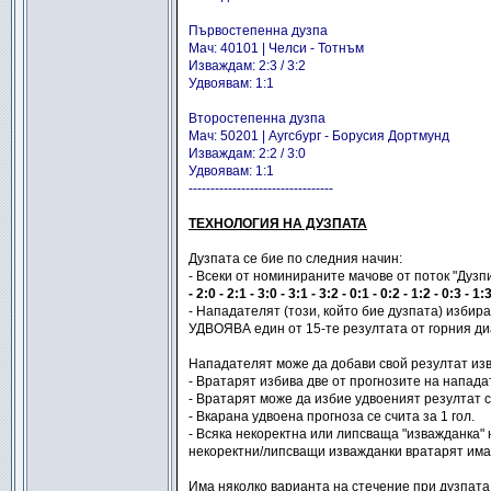
Първостепенна дузпа
Мач: 40101 | Челси - Тотнъм
Изваждам: 2:3 / 3:2
Удвоявам: 1:1
Второстепенна дузпа
Мач: 50201 | Аугсбург - Борусия Дортмунд
Изваждам: 2:2 / 3:0
Удвоявам: 1:1
---------------------------------
ТЕХНОЛОГИЯ НА ДУЗПАТА
Дузпата се бие по следния начин:
- Всеки от номинираните мачове от поток "Дузп
- 2:0 - 2:1 - 3:0 - 3:1 - 3:2 - 0:1 - 0:2 - 1:2 - 0:3 - 1:
- Нападателят (този, който бие дузпата) избир
УДВОЯВА един от 15-те резултата от горния д
Нападателят може да добави свой резултат изв
- Вратарят избива две от прогнозите на нападате
- Вратарят може да избие удвоеният резултат с 
- Вкарана удвоена прогноза се счита за 1 гол.
- Всяка некоректна или липсваща "изважданка"
некоректни/липсващи изважданки вратарят има 
Има няколко варианта на стечение при дузпата