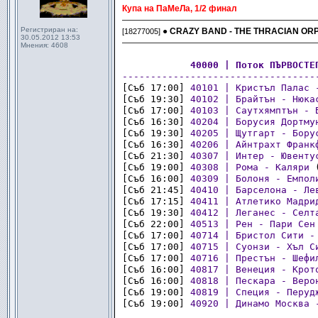
Купа на ПaМeЛa, 1/2 финал
———————————————————————
Регистриран на:
●
CRAZY BAND - THE THRACIAN OR
[18277005]
30.05.2012 13:53
———————————————————————
Мнения:
4608
............
40000 | Поток ПЪРВОСТЕ
----------------------------------
[Съб 17:00] 
40101 | Кристъл Палас 
[Съб 19:30] 
40102 | Брайтън - Нюка
[Съб 17:00] 
40103 | Саутхямптън - 
[Съб 16:30] 
40204 | Борусия Дортму
[Съб 19:30] 
40205 | Щутгарт - Бору
[Съб 16:30] 
40206 | Айнтрахт Франк
[Съб 21:30] 
40307 | Интер - Ювенту
[Съб 19:00] 
40308 | Рома - Каляри
 
[Съб 16:00] 
40309 | Болоня - Емпол
[Съб 21:45] 
40410 | Барселона - Ле
[Съб 17:15] 
40411 | Атлетико Мадри
[Съб 19:30] 
40412 | Леганес - Селт
[Съб 22:00] 
40513 | Рен - Пари Сен
[Съб 17:00] 
40714 | Бристол Сити -
[Съб 17:00] 
40715 | Суонзи - Хъл С
[Съб 17:00] 
40716 | Престън - Шефи
[Съб 16:00] 
40817 | Венеция - Крот
[Съб 16:00] 
40818 | Пескара - Веро
[Съб 19:00] 
40819 | Специя - Перуд
[Съб 19:00] 
40920 | Динамо Москва 