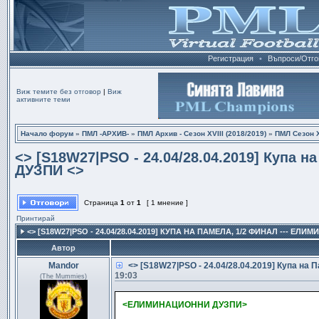
Регистрация
•
Въпроси/Отго
Виж темите без отговор
|
Виж
активните теми
Начало форум
»
ПМЛ -АРХИВ-
»
ПМЛ Архив - Сезон XVIII (2018/2019)
»
ПМЛ Сезон Х
<> [S18W27|PSO - 24.04/28.04.2019] Купа
ДУЗПИ <>
Страница
1
от
1
[ 1 мнение ]
Принтирай
<> [S18W27|PSO - 24.04/28.04.2019] КУПА НА ПAМEЛA, 1/2 ФИНАЛ --- Е
Автор
Mandor
<> [S18W27|PSO - 24.04/28.04.2019] Купа 
19:03
(The Mummies)
<ЕЛИМИНАЦИОННИ ДУЗПИ>