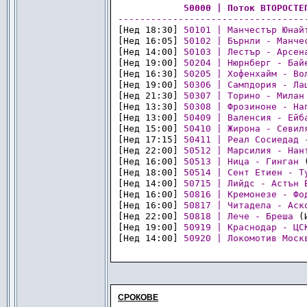
............
50000 | Поток ВТОРОСТЕ
----------------------------------
[Нед 18:30] 
50101 | Манчестър Юнай
[Нед 16:05] 
50102 | Бърнли - Манче
[Нед 14:00] 
50103 | Лестър - Арсен
[Нед 19:00] 
50204 | Нюрнберг - Бай
[Нед 16:30] 
50205 | Хофенхайм - Во
[Нед 19:00] 
50306 | Сампдория - Ла
[Нед 21:30] 
50307 | Торино - Милан
[Нед 13:30] 
50308 | Фрозиноне - На
[Нед 13:00] 
50409 | Валенсия - Ейб
[Нед 15:00] 
50410 | Жирона - Севил
[Нед 17:15] 
50411 | Реал Сосиедад 
[Нед 22:00] 
50512 | Марсилия - Нан
[Нед 16:00] 
50513 | Ница - Гинган
 
[Нед 18:00] 
50514 | Сент Етиен - Т
[Нед 14:00] 
50715 | Лийдс - Астън 
[Нед 16:00] 
50816 | Кремонезе - Фо
[Нед 16:00] 
50817 | Читадела - Аск
[Нед 22:00] 
50818 | Лече - Бреша
 (
[Нед 19:00] 
50919 | Краснодар - ЦС
[Нед 14:00] 
50920 | Локомотив Моск
<>
СРОКОВЕ