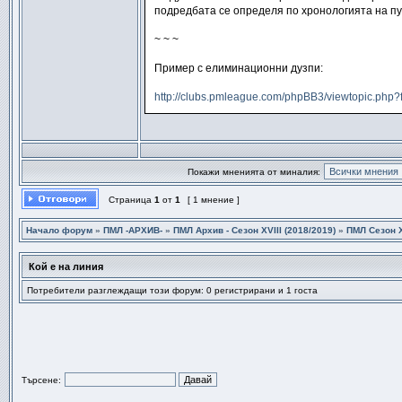
подредбата се определя по хронологията на пу
~ ~ ~
Пример с елиминационни дузпи:
http://clubs.pmleague.com/phpBB3/viewtopic.php
Покажи мненията от миналия:
Страница
1
от
1
[ 1 мнение ]
Начало форум
»
ПМЛ -АРХИВ-
»
ПМЛ Архив - Сезон XVIII (2018/2019)
»
ПМЛ Сезон Х
Кой е на линия
Потребители разглеждащи този форум: 0 регистрирани и 1 госта
Търсене: