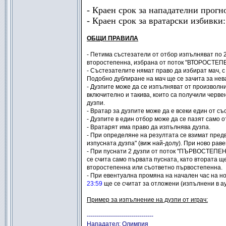
- Краен срок за нападателни прогн
- Краен срок за вратарски избивки
ОБЩИ ПРАВИЛА
- Петима състезатели от отбор изпълняват по
второстепенна, избрана от поток "ВТОРОСТЕ
- Състезателите нямат право да избират мач, с
Подобно дублиране на мач ще се зачита за нева
- Дузпите може да се изпълняват от произволни
включително и такива, които са получили черве
дузпи.
- Вратар за дузпите може да е всеки един от с
- Дузпите в един отбор може да се пазят само о
- Вратарят има право да изпълнява дузпа.
- При определяне на резултата се взимат пред
изпусната дузпа" (виж най-долу). При ново рав
- При пуснати 2 дузпи от поток "ПЪРВОСТЕПЕ
се счита само първата пусната, като втората щ
второстепенна или съответно първостепенна.
- При евентуална промяна на начален час на н
23:59
ще се считат за отложени (изпълнени в ау
Пример за изпълнение на дузпи от играч:
---------------------------------
Нападател: Олимпия