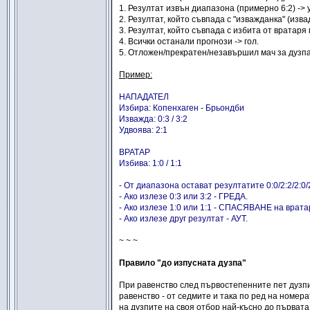
1. Резултат извън диапазона (примерно 6:2) -> у
2. Резултат, който съвпада с "изважданка" (изв
3. Резултат, който съвпада с избита от вратаря
4. Всички останали прогнози -> гол.
5. Отложен/прекратен/незавършил мач за дузпа 
Пример:
НАПАДАТЕЛ
Избира: Копенхаген - Брьондби
Изважда: 0:3 / 3:2
Удвоява: 2:1
ВРАТАР
Избива: 1:0 / 1:1
- От диапазона остават резултатите 0:0/2:2/2:0/2:
- Ако излезе 0:3 или 3:2 - ГРЕДА.
- Ако излезе 1:0 или 1:1 - СПАСЯВАНЕ на врата
- Ако излезе друг резултат - АУТ.
~ ~ ~
Правило "до изпусната дузпа"
При равенство след първостепенните пет дузпи
равенство - от седмите и така по ред на номе
на дузпите на своя отбор най-късно до първата 