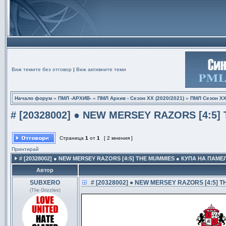
Виж темите без отговор
|
Виж активните теми
Начало форум
»
ПМЛ -АРХИВ-
»
ПМЛ Архив - Сезон XX (2020/2021)
»
ПМЛ Сезон ХX
# [20328002] ● NEW MERSEY RAZORS [4:5] 
Страница
1
от
1
[ 2 мнения ]
Принтирай
# [20328002] ● NEW MERSEY RAZORS [4:5] THE MUMMIES ● КУПА НА ПАМ
Автор
SUBXERO
# [20328002] ● NEW MERSEY RAZORS [4:5] T
(The Grizzlies)