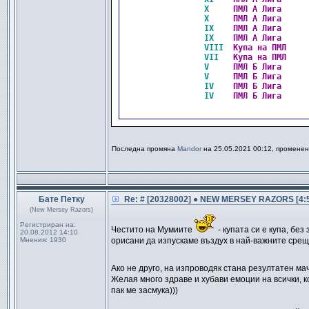
X    
ПМЛ А Лига     
X    
ПМЛ А Лига     
IX   
ПМЛ А Лига     
IX   
ПМЛ А Лига     
VIII 
Купа на ПМЛ    
VII  
Купа на ПМЛ    
V    
ПМЛ Б Лига     
V    
ПМЛ Б Лига     
IV   
ПМЛ Б Лига     
IV   
ПМЛ Б Лига     
Последна промяна
Mandor
на 25.05.2021 00:12, променен
Бате Петку
Re: # [20328002] ● NEW MERSEY RAZORS [4:
(New Mersey Razors)
Регистриран на:
Честито на Мумиите
- купата си е купа, бе
20.08.2012 14:10
Мнения:
1930
орисани да изпускаме въздух в най-важните срещ
Ако не друго, на изпроводяк стана резултатен ма
Желая много здраве и хубави емоции на всички, 
пак ме засмука)))