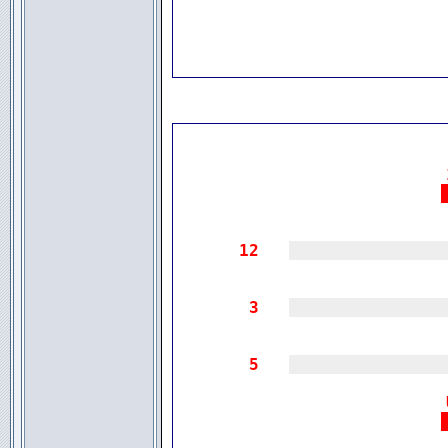
☆☆☆
                              
☆☆☆
                              
☆☆☆
                              
12
|||||||||||||||
3
|||||||||||||||
5
|||||||||||||||