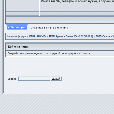
Имате ми ФБ, телефон и всичко нужно, в случай, 
Страница
1
от
1
[ 2 мнения ]
Начало форум
»
ПМЛ -АРХИВ-
»
ПМЛ Архив - Сезон XX (2020/2021)
»
ПМЛ Сезон ХX
Кой е на линия
Потребители разглеждащи този форум: 0 регистрирани и 1 госта
Търсене: