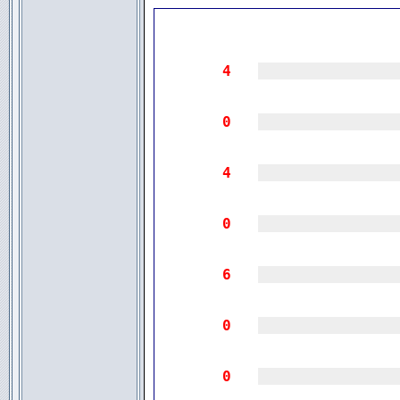
4
|||||||||||||||
0
|||||||||||||||
4
|||||||||||||||
0
|||||||||||||||
6
|||||||||||||||
0
|||||||||||||||
0
|||||||||||||||