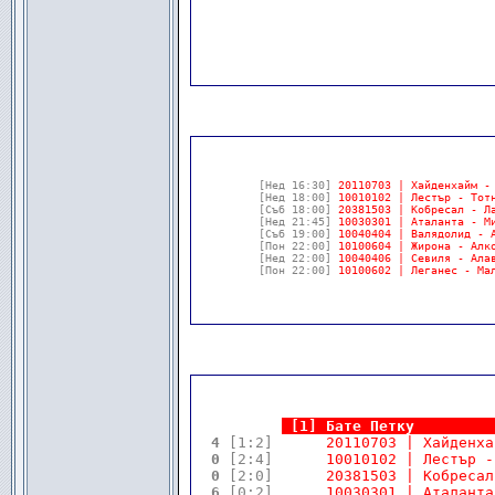
[Нед 16:30]
20110703 | Хайденхайм -
[Нед 18:00]
10010102 | Лестър - Тот
[Съб 18:00]
20381503 | Кобресал - Л
[Нед 21:45]
10030301 | Аталанта - М
[Съб 19:00]
10040404 | Валядолид - 
[Пон 22:00]
10100604 | Жирона - Алк
[Нед 22:00]
10040406 | Севиля - Ала
[Пон 22:00]
10100602 | Леганес - Ма
                                   
.
.
[1] Бате Петку         
 4 
[1:2]
      20110703 | Хайденха
 0 
[2:4]
      10010102 | Лестър -
 0 
[2:0]
      20381503 | Кобресал
 6 
[0:2]
      10030301 | Аталанта