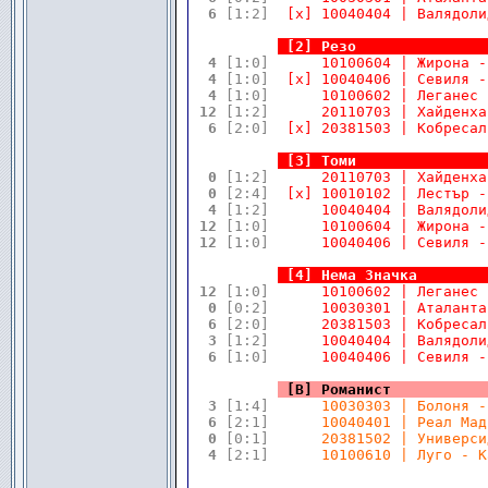
 6 
[1:2]
  [x] 10040404 | Валядоли
.
.
[2] Резо               
 4 
[1:0]
      10100604 | Жирона -
 4 
[1:0]
  [x] 10040406 | Севиля -
 4 
[1:0]
      10100602 | Леганес 
12 
[1:2]
      20110703 | Хайденха
 6 
[2:0]
  [x] 20381503 | Кобресал
.
.
[3] Томи               
 0 
[1:2]
      20110703 | Хайденха
 0 
[2:4]
  [x] 10010102 | Лестър -
 4 
[1:2]
      10040404 | Валядоли
12 
[1:0]
      10100604 | Жирона -
12 
[1:0]
      10040406 | Севиля -
.
.
[4] Нема Значка        
12 
[1:0]
      10100602 | Леганес 
 0 
[0:2]
      10030301 | Аталанта
 6 
[2:0]
      20381503 | Кобресал
 3 
[1:2]
      10040404 | Валядоли
 6 
[1:0]
      10040406 | Севиля -
.
.
[В] Романист           
 3 
[1:4]
      10030303 | Болоня -
 6 
[2:1]
      10040401 | Реал Мад
 0 
[0:1]
      20381502 | Универси
 4 
[2:1]
      10100610 | Луго - К