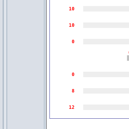
10
|||||||||||||||
10
|||||||||||||||
0
|||||||||||||||
0
|||||||||||||||
8
|||||||||||||||
12
|||||||||||||||