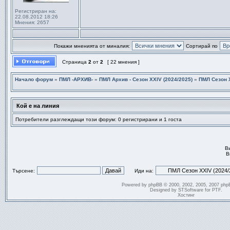
Регистриран на:
22.08.2012 18:26
Мнения:
2657
Покажи мненията от миналия:
Сортирай по
Страница
2
от
2
[ 22 мнения ]
Начало форум
»
ПМЛ -АРХИВ-
»
ПМЛ Архив - Сезон XXIV (2024/2025)
»
ПМЛ Сезон Х
Кой е на линия
Потребители разглеждащи този форум: 0 регистрирани и 1 госта
В
В
Търсене:
Иди на:
Powered by
phpBB
© 2000, 2002, 2005, 2007 php
Designed by
STSoftware
for
PTF
.
Хостинг