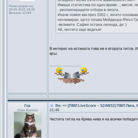
Всъщност колко пъти сте шампиони в ПМЛ?
Имаше статистика по едно време..., мисля, че
Регистриран на:
20.05.2012 19:28
- респектиращите отбори в лигата.
Мнения:
12164
Иначе помня как през 2002 г., когато основа
неглижиран, щото тогава Мейджъра /Риъл Гри
-великите. Сафин остана легенда, де :)
Ай, честито още веднъж!
В интерес на истината това ни е втората титла. 
кръг.
_________________
Гоа
Re: <> [ПМЛ LiveScore ~ S24W32] ПМЛ Лига, 
21:46
(Dune Warriors)
Честита титла на Крива нива и на всички победи