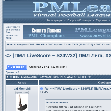
Регистрация
•
Въпроси/Отговори
•
Търсене
•
Виж темите
без отговор
|
Виж
активните
теми
Начало форум
»
ПМЛ -АРХИВ-
»
ПМЛ Архив - Сезон XXIV (2024/2025)
»
ПМЛ Сезон Х
<> [ПМЛ LiveScore ~ S24W32] ПМЛ Лига, XX
Страница
2
от
2
[ 22 мнения ]
Принтирай
<> [ПМЛ LIVESCORE ~ S24W32] ПМЛ ЛИГА, XXVI КРЪГ (FT) <>
Автор
Съобщен
bai Momchil
Re: <> [ПМЛ LiveScore ~ S24W32] ПМЛ Лига, 
14:45
(Крива Нива)
terminator написа:
Честита титла и от отбора на Бандата!