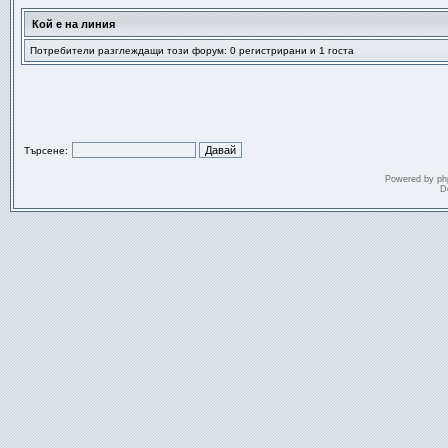
Кой е на линия
Потребители разглеждащи този форум: 0 регистрирани и 1 госта
Търсене:
Powered by
ph
D