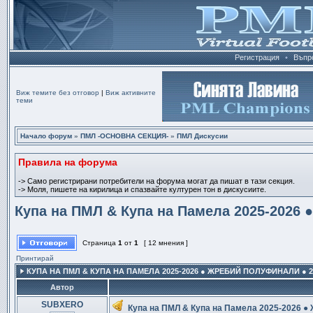
Регистрация
•
Въпр
Виж темите без отговор
|
Виж активните
теми
Начало форум
»
ПМЛ -ОСНОВНА СЕКЦИЯ-
»
ПМЛ Дискусии
Правила на форума
-> Само регистрирани потребители на форума могат да пишат в тази секция.
-> Моля, пишете на кирилица и спазвайте културен тон в дискусиите.
Купа на ПМЛ & Купа на Памела 2025-2026 
Страница
1
от
1
[ 12 мнения ]
Принтирай
КУПА НА ПМЛ & КУПА НА ПАМЕЛА 2025-2026 ● ЖРЕБИЙ ПОЛУФИНАЛИ ● 26.
Автор
SUBXERO
Купа на ПМЛ & Купа на Памела 2025-2026 ●