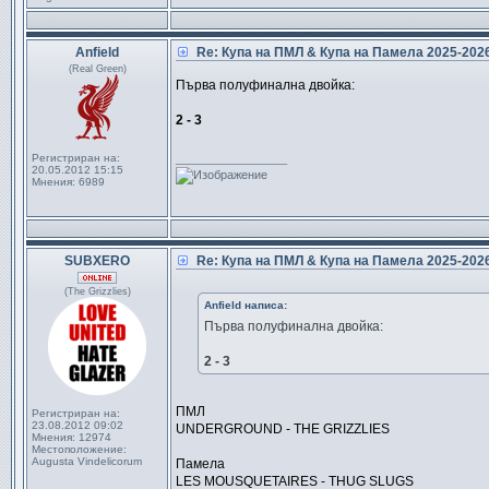
Anfield
Re: Купа на ПМЛ & Купа на Памела 2025-20
(Real Green)
Първа полуфинална двойка:
2 - 3
Регистриран на:
_________________
20.05.2012 15:15
Мнения:
6989
SUBXERO
Re: Купа на ПМЛ & Купа на Памела 2025-20
(The Grizzlies)
Anfield написа:
Първа полуфинална двойка:
2 - 3
ПМЛ
Регистриран на:
23.08.2012 09:02
UNDERGROUND - THE GRIZZLIES
Мнения:
12974
Местоположение:
Augusta Vindelicorum
Памела
LES MOUSQUETAIRES - THUG SLUGS