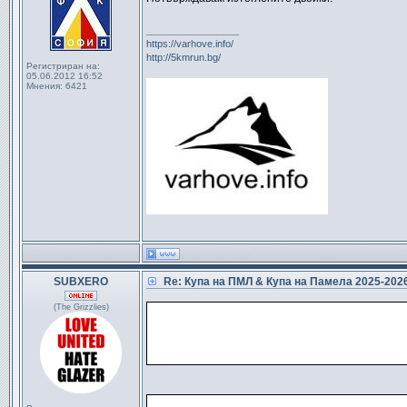
_________________
https://varhove.info/
http://5kmrun.bg/
Регистриран на:
05.06.2012 16:52
Мнения:
6421
SUBXERO
Re: Купа на ПМЛ & Купа на Памела 2025-20
(The Grizzlies)
●
                                 
●
                                 