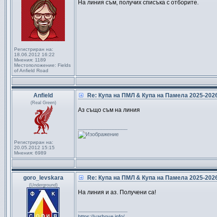
На линия съм, получих списъка с отборите.
Регистриран на:
18.06.2012 16:22
Мнения:
1189
Местоположение:
Fields
of Anfield Road
Anfield
Re: Купа на ПМЛ & Купа на Памела 2025-20
(Real Green)
Аз също съм на линия
_________________
Регистриран на:
20.05.2012 15:15
Мнения:
6989
goro_levskara
Re: Купа на ПМЛ & Купа на Памела 2025-20
(Underground)
На линия и аз. Получени са!
_________________
https://varhove.info/