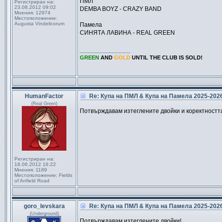
ПМЛ
Регистриран на:
23.08.2012 09:02
DEMBA BOYZ - CRAZY BAND
Мнения:
12974
Местоположение:
Augusta Vindelicorum
Памела
СИНЯТА ЛАВИНА - REAL GREEN
_________________
GREEN
AND
GOLD
UNTIL THE CLUB IS SOLD!
HumanFactor
Re: Купа на ПМЛ & Купа на Памела 2025-20
(Real Green)
Потвърждавам изтеглените двойки и коректностт
Регистриран на:
18.06.2012 16:22
Мнения:
1189
Местоположение:
Fields
of Anfield Road
goro_levskara
Re: Купа на ПМЛ & Купа на Памела 2025-20
(Underground)
Потвърждавам изтеглените двойки!