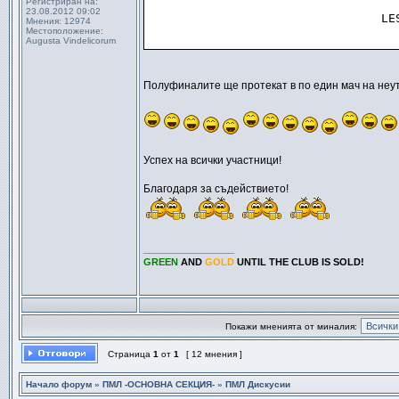
Регистриран на:
23.08.2012 09:02
●
                               LE
Мнения:
12974
Местоположение:
●
                                 
Augusta Vindelicorum
Полуфиналите ще протекат в по един мач на неу
Успех на всички участници!
Благодаря за съдействието!
_________________
GREEN
AND
GOLD
UNTIL THE CLUB IS SOLD!
Покажи мненията от миналия:
Страница
1
от
1
[ 12 мнения ]
Начало форум
»
ПМЛ -ОСНОВНА СЕКЦИЯ-
»
ПМЛ Дискусии