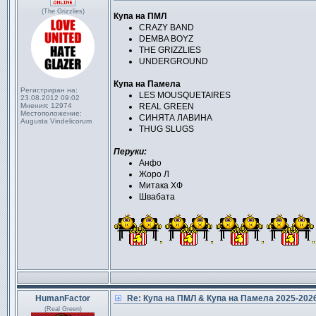
(The Grizzlies)
Купа на ПМЛ
CRAZY BAND
DEMBA BOYZ
THE GRIZZLIES
UNDERGROUND
Купа на Памела
Регистриран на:
LES MOUSQUETAIRES
23.08.2012 09:02
Мнения:
12974
REAL GREEN
Местоположение:
СИНЯТА ЛАВИНА
Augusta Vindelicorum
THUG SLUGS
Перуки:
Анфо
Жоро Л
Митака ХФ
Швабата
HumanFactor
Re: Купа на ПМЛ & Купа на Памела 2025-20
(Real Green)