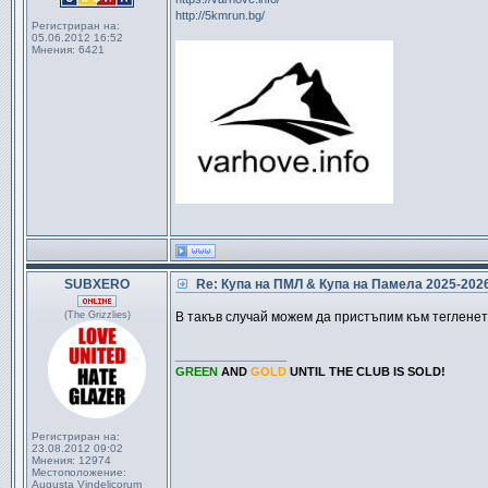
http://5kmrun.bg/
Регистриран на:
05.06.2012 16:52
Мнения:
6421
SUBXERO
Re: Купа на ПМЛ & Купа на Памела 2025-20
(The Grizzlies)
В такъв случай можем да пристъпим към тегленет
_________________
GREEN
AND
GOLD
UNTIL THE CLUB IS SOLD!
Регистриран на:
23.08.2012 09:02
Мнения:
12974
Местоположение:
Augusta Vindelicorum