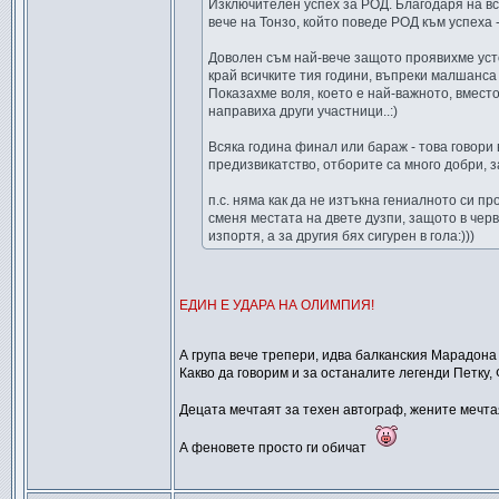
Изключителен успех за РОД. Благодаря на вс
вече на Тонзо, който поведе РОД към успеха
Доволен съм най-вече защото проявихме усто
край всичките тия години, въпреки малшанса 
Показахме воля, което е най-важното, вместо
направиха други участници..:)
Всяка година финал или бараж - това говори в
предизвикатство, отборите са много добри, за
п.с. няма как да не изтъкна гениалното си п
сменя местата на двете дузпи, защото в чер
изпортя, а за другия бях сигурен в гола:)))
ЕДИН Е УДАРА НА ОЛИМПИЯ!
А група вече трепери, идва балканския Марадон
Какво да говорим и за останалите легенди Петку, Фи
Децата мечтаят за техен автограф, жените мечтая
А феновете просто ги обичат