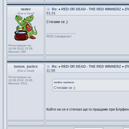
nedev
Re: ● RED OR DEAD - THE RED WINNERZ ● (ПМ
01:31
(Red or Dead)
Стегаме се ;)
_________________
ROD Сепаратист
Регистриран на:
18.08.2012 15:59
Мнения:
280
tonzos_justice
Re: ● RED OR DEAD - THE RED WINNERZ ● (ПМ
11:56
(Red or Dead)
Регистриран на:
18.08.2012 15:00
nedev написа:
Мнения:
6511
Стегаме се ;)
Който не се е стегнал ще го пращаме при Блуфе