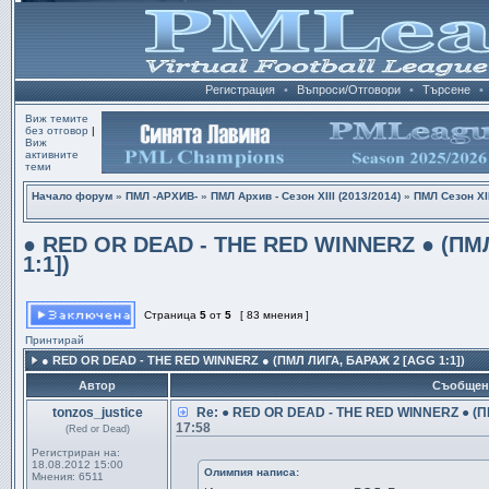
Регистрация
•
Въпроси/Отговори
•
Търсене
•
Виж темите
без отговор
|
Виж
активните
теми
Начало форум
»
ПМЛ -АРХИВ-
»
ПМЛ Архив - Сезон ХІІІ (2013/2014)
»
ПМЛ Сезон ХІІ
● RED OR DEAD - THE RED WINNERZ ● (ПМЛ
1:1])
Страница
5
от
5
[ 83 мнения ]
Принтирай
● RED OR DEAD - THE RED WINNERZ ● (ПМЛ ЛИГА, БАРАЖ 2 [AGG 1:1])
Автор
Съобщен
tonzos_justice
Re: ● RED OR DEAD - THE RED WINNERZ ● (ПМ
17:58
(Red or Dead)
Регистриран на:
18.08.2012 15:00
Олимпия написа:
Мнения:
6511