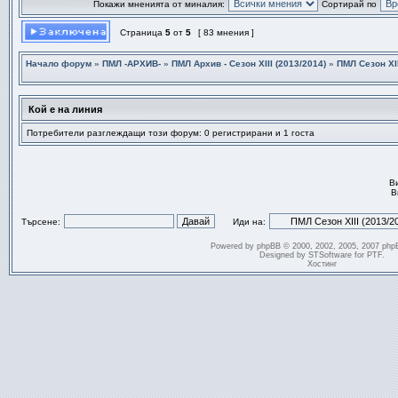
Покажи мненията от миналия:
Сортирай по
Страница
5
от
5
[ 83 мнения ]
Начало форум
»
ПМЛ -АРХИВ-
»
ПМЛ Архив - Сезон ХІІІ (2013/2014)
»
ПМЛ Сезон ХІІ
Кой е на линия
Потребители разглеждащи този форум: 0 регистрирани и 1 госта
В
В
Търсене:
Иди на:
Powered by
phpBB
© 2000, 2002, 2005, 2007 php
Designed by
STSoftware
for
PTF
.
Хостинг