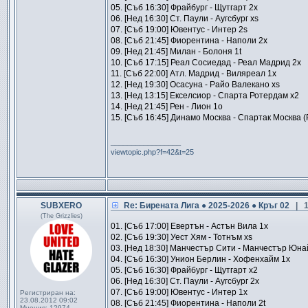
05. [Съб 16:30] Фрайбург - Щутгарт 2x
06. [Нед 16:30] Ст. Паули - Аугсбург xs
07. [Съб 19:00] Ювентус - Интер 2s
08. [Съб 21:45] Фиорентина - Наполи 2x
09. [Нед 21:45] Милан - Болоня 1t
10. [Съб 17:15] Реал Сосиедад - Реал Мадрид 2x
11. [Съб 22:00] Атл. Мадрид - Виляреал 1x
12. [Нед 19:30] Осасуна - Райо Валекано xs
13. [Нед 13:15] Екселсиор - Спарта Ротердам x2
14. [Нед 21:45] Рен - Лион 1o
15. [Съб 16:45] Динамо Москва - Спартак Москва (
_________________
viewtopic.php?f=42&t=25
SUBXERO
Re: Бирената Лига ● 2025-2026 ● Кръг 02
| 
(The Grizzlies)
01. [Съб 17:00] Евертън - Астън Вила 1x
02. [Съб 19:30] Уест Хям - Тотнъм xs
03. [Нед 18:30] Манчестър Сити - Манчестър Юна
04. [Съб 16:30] Унион Берлин - Хофенхайм 1x
05. [Съб 16:30] Фрайбург - Щутгарт x2
06. [Нед 16:30] Ст. Паули - Аугсбург 2x
07. [Съб 19:00] Ювентус - Интер 1x
Регистриран на:
23.08.2012 09:02
08. [Съб 21:45] Фиорентина - Наполи 2t
Мнения:
12974