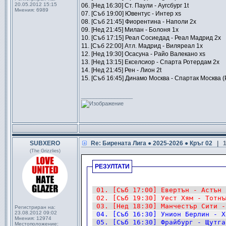
20.05.2012 15:15
06. [Нед 16:30] Ст. Паули - Аугсбург 1t
Мнения:
6989
07. [Съб 19:00] Ювентус - Интер xs
08. [Съб 21:45] Фиорентина - Наполи 2x
09. [Нед 21:45] Милан - Болоня 1x
10. [Съб 17:15] Реал Сосиедад - Реал Мадрид 2x
11. [Съб 22:00] Атл. Мадрид - Виляреал 1x
12. [Нед 19:30] Осасуна - Райо Валекано xs
13. [Нед 13:15] Екселсиор - Спарта Ротердам 2x
14. [Нед 21:45] Рен - Лион 2t
15. [Съб 16:45] Динамо Москва - Спартак Москва (
_________________
SUBXERO
Re: Бирената Лига ● 2025-2026 ● Кръг 02
| 
(The Grizzlies)
РЕЗУЛТАТИ
.
|
01. [Съб 17:00] Евертън - Астън 
|
02. [Съб 19:30] Уест Хям - Тотнъ
|
03. [Нед 18:30] Манчестър Сити -
Регистриран на:
23.08.2012 09:02
|
04. [Съб 16:30] Унион Берлин - Х
Мнения:
12974
|
05. [Съб 16:30] Фрайбург - Щутга
Местоположение: