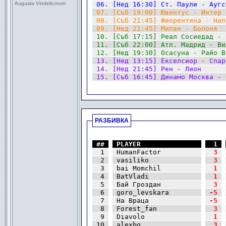
Augusta Vindelicorum
|
06. [Нед 16:30] Ст. Паули - Аугс
|
07. [Съб 19:00] Ювентус - Интер 
|
08. [Съб 21:45] Фиорентина - Нап
|
09. [Нед 21:45] Милан - Болоня  
|
10. [Съб 17:15] Реал Сосиедад - 
|
11. [Съб 22:00] Атл. Мадрид - Ви
|
12. [Нед 19:30] Осасуна - Райо В
|
13. [Нед 13:15] Екселсиор - Спар
|
14. [Нед 21:45] Рен - Лион      
|
15. [Съб 16:45] Динамо Москва - 
.
РАЗБИВКА
.
|
##
|
|
|
PLAYER              
|
|
|
 1
|
|
|
 1
|
|
|
HumanFactor         
|
|
|
 3
|
|
|
 2
|
|
|
vasiliko            
|
|
|
 3
|
|
|
 3
|
|
|
bai Momchil         
|
|
|
 1
|
|
|
 4
|
|
|
BatVladi            
|
|
|
 1
|
|
|
 5
|
|
|
Бай Гроздан         
|
|
|
 3
|
|
|
 6
|
|
|
goro_levskara       
|
|
|
-5
|
|
|
 7
|
|
|
На Враца            
|
|
|
-5
|
|
|
 8
|
|
|
Forest_fan          
|
|
|
 3
|
|
|
 9
|
|
|
Diavolo             
|
|
|
 1
|
|
|
10
|
|
|
alexbg              
|
|
|
 3
|
|