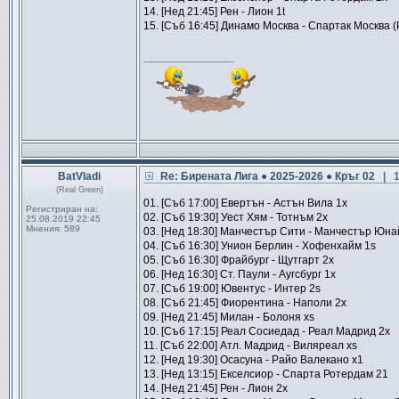
14. [Нед 21:45] Рен - Лион 1t
15. [Съб 16:45] Динамо Москва - Спартак Москва (
_________________
BatVladi
Re: Бирената Лига ● 2025-2026 ● Кръг 02
| 
(Real Green)
01. [Съб 17:00] Евертън - Астън Вила 1x
Регистриран на:
02. [Съб 19:30] Уест Хям - Тотнъм 2x
25.08.2019 22:45
Мнения:
589
03. [Нед 18:30] Манчестър Сити - Манчестър Юна
04. [Съб 16:30] Унион Берлин - Хофенхайм 1s
05. [Съб 16:30] Фрайбург - Щутгарт 2x
06. [Нед 16:30] Ст. Паули - Аугсбург 1x
07. [Съб 19:00] Ювентус - Интер 2s
08. [Съб 21:45] Фиорентина - Наполи 2x
09. [Нед 21:45] Милан - Болоня xs
10. [Съб 17:15] Реал Сосиедад - Реал Мадрид 2x
11. [Съб 22:00] Атл. Мадрид - Виляреал xs
12. [Нед 19:30] Осасуна - Райо Валекано x1
13. [Нед 13:15] Екселсиор - Спарта Ротердам 21
14. [Нед 21:45] Рен - Лион 2x