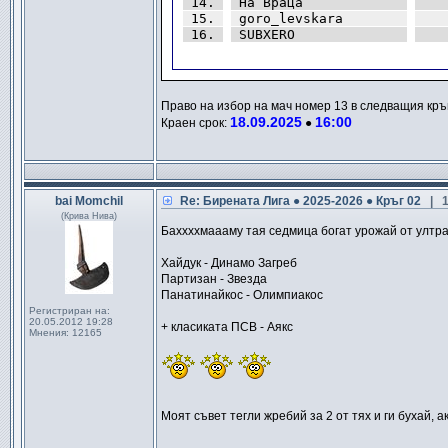
|
14.
|
|
|
На Враца            
|
|
|
   
|
15.
|
|
|
goro_levskara       
|
|
|
   
|
16.
|
|
|
SUBXERO             
|
|
|
   
.
Право на избор на мач номер 13 в следващия кръ
18.09.2025
16:00
Краен срок:
●
bai Momchil
Re: Бирената Лига ● 2025-2026 ● Кръг 02
| 
(Крива Нива)
Баххххмаааму тая седмица богат урожай от ултра
Хайдук - Динамо Загреб
Партизан - Звезда
Панатинайкос - Олимпиакос
Регистриран на:
20.05.2012 19:28
+ класиката ПСВ - Аякс
Мнения:
12165
Моят съвет тегли жребий за 2 от тях и ги бухай, 