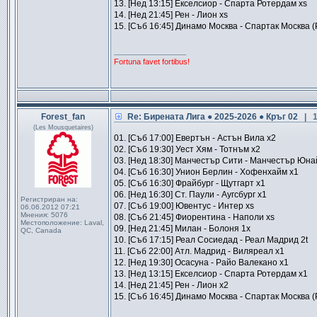
13. [Нед 13:15] Екселсиор - Спарта Ротердам xs
14. [Нед 21:45] Рен - Лион xs
15. [Съб 16:45] Динамо Москва - Спартак Москва (
_________________
Fortuna favet fortibus!
Forest_fan
Re: Бирената Лига ● 2025-2026 ● Кръг 02
| 
(Les Mousquetaires)
01. [Съб 17:00] Евертън - Астън Вила x2
02. [Съб 19:30] Уест Хям - Тотнъм x2
03. [Нед 18:30] Манчестър Сити - Манчестър Юна
04. [Съб 16:30] Унион Берлин - Хофенхайм x1
05. [Съб 16:30] Фрайбург - Щутгарт x1
06. [Нед 16:30] Ст. Паули - Аугсбург x1
Регистриран на:
07. [Съб 19:00] Ювентус - Интер xs
06.06.2012 07:21
Мнения:
5076
08. [Съб 21:45] Фиорентина - Наполи xs
Местоположение:
Laval,
09. [Нед 21:45] Милан - Болоня 1x
QC, Canada
10. [Съб 17:15] Реал Сосиедад - Реал Мадрид 2t
11. [Съб 22:00] Атл. Мадрид - Виляреал x1
12. [Нед 19:30] Осасуна - Райо Валекано x1
13. [Нед 13:15] Екселсиор - Спарта Ротердам x1
14. [Нед 21:45] Рен - Лион x2
15. [Съб 16:45] Динамо Москва - Спартак Москва (