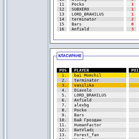
|
11
|
|
|
Pocko               
|
|
|
 1
|
|
|
12
|
|
|
SUBXERO             
|
|
|
 1
|
|
|
13
|
|
|
LORD_BRAHILUS       
|
|
|
 1
|
|
|
14
|
|
|
terminator          
|
|
|
 2
|
|
|
15
|
|
|
Bars                
|
|
|
 0
|
|
|
16
|
|
|
Anfield             
|
|
|
 3
|
|
.
КЛАСИРАНЕ
.
|
POS
|
|
|
PLAYER              
|
|
|
POI
|
 1.
|
|
|
bai Momchil         
|
|
|
   
|
 2.
|
|
|
terminator          
|
|
|
   
|
 3.
|
|
|
vasiliko            
|
|
|
   
|
 4.
|
|
|
Diavolo             
|
|
|
   
|
 5.
|
|
|
LORD_BRAHILUS       
|
|
|
   
|
 6.
|
|
|
Anfield             
|
|
|
   
|
 7.
|
|
|
alexbg              
|
|
|
   
|
 8.
|
|
|
Pocko               
|
|
|
   
|
 9.
|
|
|
Bars                
|
|
|
   
|
10.
|
|
|
Бай Гроздан         
|
|
|
   
|
11.
|
|
|
HumanFactor         
|
|
|
   
|
12.
|
|
|
BatVladi            
|
|
|
   
|
13.
|
|
|
Forest_fan          
|
|
|
   