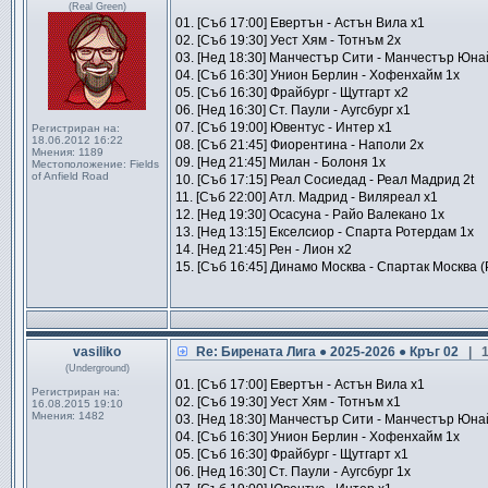
(Real Green)
01. [Съб 17:00] Евертън - Астън Вила x1
02. [Съб 19:30] Уест Хям - Тотнъм 2x
03. [Нед 18:30] Манчестър Сити - Манчестър Юна
04. [Съб 16:30] Унион Берлин - Хофенхайм 1x
05. [Съб 16:30] Фрайбург - Щутгарт x2
06. [Нед 16:30] Ст. Паули - Аугсбург x1
07. [Съб 19:00] Ювентус - Интер x1
Регистриран на:
18.06.2012 16:22
08. [Съб 21:45] Фиорентина - Наполи 2x
Мнения:
1189
09. [Нед 21:45] Милан - Болоня 1x
Местоположение:
Fields
of Anfield Road
10. [Съб 17:15] Реал Сосиедад - Реал Мадрид 2t
11. [Съб 22:00] Атл. Мадрид - Виляреал x1
12. [Нед 19:30] Осасуна - Райо Валекано 1x
13. [Нед 13:15] Екселсиор - Спарта Ротердам 1x
14. [Нед 21:45] Рен - Лион x2
15. [Съб 16:45] Динамо Москва - Спартак Москва (
vasiliko
Re: Бирената Лига ● 2025-2026 ● Кръг 02
| 1
(Underground)
01. [Съб 17:00] Евертън - Астън Вила x1
Регистриран на:
02. [Съб 19:30] Уест Хям - Тотнъм x1
16.08.2015 19:10
Мнения:
1482
03. [Нед 18:30] Манчестър Сити - Манчестър Юна
04. [Съб 16:30] Унион Берлин - Хофенхайм 1x
05. [Съб 16:30] Фрайбург - Щутгарт x1
06. [Нед 16:30] Ст. Паули - Аугсбург 1x