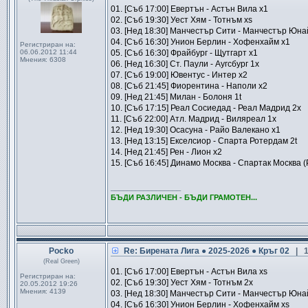
01. [Съб 17:00] Евертън - Астън Вила x1
02. [Съб 19:30] Уест Хям - Тотнъм xs
03. [Нед 18:30] Манчестър Сити - Манчестър Юна
04. [Съб 16:30] Унион Берлин - Хофенхайм x1
Регистриран на:
06.06.2012 11:44
05. [Съб 16:30] Фрайбург - Щутгарт x1
Мнения:
6308
06. [Нед 16:30] Ст. Паули - Аугсбург 1x
07. [Съб 19:00] Ювентус - Интер x2
08. [Съб 21:45] Фиорентина - Наполи x2
09. [Нед 21:45] Милан - Болоня 1t
10. [Съб 17:15] Реал Сосиедад - Реал Мадрид 2x
11. [Съб 22:00] Атл. Мадрид - Виляреал 1x
12. [Нед 19:30] Осасуна - Райо Валекано x1
13. [Нед 13:15] Екселсиор - Спарта Ротердам 2t
14. [Нед 21:45] Рен - Лион x2
15. [Съб 16:45] Динамо Москва - Спартак Москва (
_________________
БЪДИ РАЗЛИЧЕН - БЪДИ ГРАМОТЕН...
Pocko
Re: Бирената Лига ● 2025-2026 ● Кръг 02
| 
(Real Green)
01. [Съб 17:00] Евертън - Астън Вила xs
Регистриран на:
02. [Съб 19:30] Уест Хям - Тотнъм 2x
20.05.2012 19:26
Мнения:
4139
03. [Нед 18:30] Манчестър Сити - Манчестър Юна
04. [Съб 16:30] Унион Берлин - Хофенхайм xs