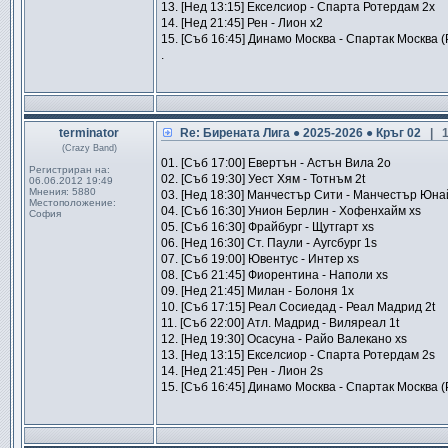
13. [Нед 13:15] Екселсиор - Спарта Ротердам 2x
14. [Нед 21:45] Рен - Лион x2
15. [Съб 16:45] Динамо Москва - Спартак Москва (
.
terminator
Re: Бирената Лига ● 2025-2026 ● Кръг 02
| 
(Crazy Band)
01. [Съб 17:00] Евертън - Астън Вила 2o
Регистриран на:
02. [Съб 19:30] Уест Хям - Тотнъм 2t
06.06.2012 19:49
Мнения:
5880
03. [Нед 18:30] Манчестър Сити - Манчестър Юна
Местоположение:
04. [Съб 16:30] Унион Берлин - Хофенхайм xs
София
05. [Съб 16:30] Фрайбург - Щутгарт xs
06. [Нед 16:30] Ст. Паули - Аугсбург 1s
07. [Съб 19:00] Ювентус - Интер xs
08. [Съб 21:45] Фиорентина - Наполи xs
09. [Нед 21:45] Милан - Болоня 1x
10. [Съб 17:15] Реал Сосиедад - Реал Мадрид 2t
11. [Съб 22:00] Атл. Мадрид - Виляреал 1t
12. [Нед 19:30] Осасуна - Райо Валекано xs
13. [Нед 13:15] Екселсиор - Спарта Ротердам 2s
14. [Нед 21:45] Рен - Лион 2s
15. [Съб 16:45] Динамо Москва - Спартак Москва (