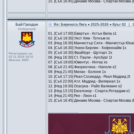
15. [Съб 16:45] Динамо Москва - Спартак Москва (
Бай Гроздан
Re: Бирената Лига ● 2025-2026 ● Кръг 02
| 
(Underground)
01. [Съб 17:00] Евертън - Астън Вила x1
02. [Съб 19:30] Уест Хям - Тотнъм xs
03. [Нед 18:30] Манчестър Сити - Манчестър Юна
04. [Съб 16:30] Унион Берлин - Хофенхайм 1x
05. [Съб 16:30] Фрайбург - Щутгарт 2x
Регистриран на:
02.11.2016 18:31
06. [Нед 16:30] Ст. Паули - Аугсбург 1t
Мнения:
3085
07. [Съб 19:00] Ювентус - Интер xs
08. [Съб 21:45] Фиорентина - Наполи x2
09. [Нед 21:45] Милан - Болоня 1x
10. [Съб 17:15] Реал Сосиедад - Реал Мадрид 2t
11. [Съб 22:00] Атл. Мадрид - Виляреал 1x
12. [Нед 19:30] Осасуна - Райо Валекано x2
13. [Нед 13:15] Екселсиор - Спарта Ротердам x1
14. [Нед 21:45] Рен - Лион x1
15. [Съб 16:45] Динамо Москва - Спартак Москва (
_________________