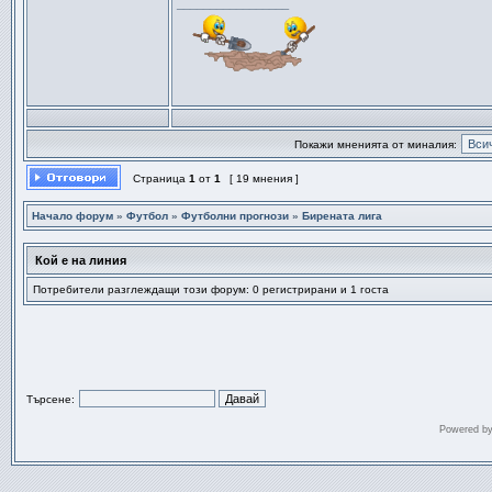
_________________
Покажи мненията от миналия:
Страница
1
от
1
[ 19 мнения ]
Начало форум
»
Футбол
»
Футболни прогнози
»
Бирената лига
Кой е на линия
Потребители разглеждащи този форум: 0 регистрирани и 1 госта
Търсене:
Powered b