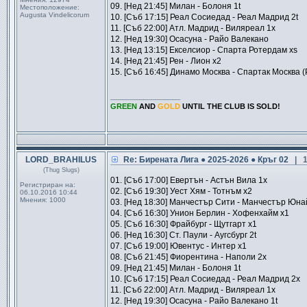
09. [Нед 21:45] Милан - Болоня 1t
Местоположение:
Augusta Vindelicorum
10. [Съб 17:15] Реал Сосиедад - Реал Мадрид 2t
11. [Съб 22:00] Атл. Мадрид - Виляреал 1x
12. [Нед 19:30] Осасуна - Райо Валекано
13. [Нед 13:15] Екселсиор - Спарта Ротердам xs
14. [Нед 21:45] Рен - Лион x2
15. [Съб 16:45] Динамо Москва - Спартак Москва (
_________________
GREEN
AND
GOLD
UNTIL THE CLUB IS SOLD!
LORD_BRAHILUS
Re: Бирената Лига ● 2025-2026 ● Кръг 02
| 
(Thug Slugs)
01. [Съб 17:00] Евертън - Астън Вила 1х
Регистриран на:
02. [Съб 19:30] Уест Хям - Тотнъм х2
06.10.2016 10:44
Мнения:
1000
03. [Нед 18:30] Манчестър Сити - Манчестър Юна
04. [Съб 16:30] Унион Берлин - Хофенхайм x1
05. [Съб 16:30] Фрайбург - Щутгарт x1
06. [Нед 16:30] Ст. Паули - Аугсбург 2t
07. [Съб 19:00] Ювентус - Интер x1
08. [Съб 21:45] Фиорентина - Наполи 2x
09. [Нед 21:45] Милан - Болоня 1t
10. [Съб 17:15] Реал Сосиедад - Реал Мадрид 2x
11. [Съб 22:00] Атл. Мадрид - Виляреал 1x
12. [Нед 19:30] Осасуна - Райо Валекано 1t