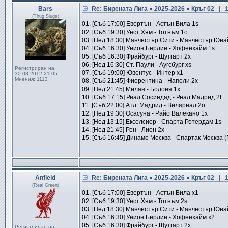
Bars
Re: Бирената Лига ● 2025-2026 ● Кръг 02
| 
(Thug Slugs)
01. [Съб 17:00] Евертън - Астън Вила 1s
02. [Съб 19:30] Уест Хям - Тотнъм 1o
03. [Нед 18:30] Манчестър Сити - Манчестър Юна
04. [Съб 16:30] Унион Берлин - Хофенхайм 1s
05. [Съб 16:30] Фрайбург - Щутгарт 2x
06. [Нед 16:30] Ст. Паули - Аугсбург xs
Регистриран на:
07. [Съб 19:00] Ювентус - Интер x1
30.08.2012 21:05
Мнения:
1113
08. [Съб 21:45] Фиорентина - Наполи 2x
09. [Нед 21:45] Милан - Болоня 1x
10. [Съб 17:15] Реал Сосиедад - Реал Мадрид 2t
11. [Съб 22:00] Атл. Мадрид - Виляреал 2o
12. [Нед 19:30] Осасуна - Райо Валекано 1x
13. [Нед 13:15] Екселсиор - Спарта Ротердам 1s
14. [Нед 21:45] Рен - Лион 2x
15. [Съб 16:45] Динамо Москва - Спартак Москва (
Anfield
Re: Бирената Лига ● 2025-2026 ● Кръг 02
| 
(Real Green)
01. [Съб 17:00] Евертън - Астън Вила x1
02. [Съб 19:30] Уест Хям - Тотнъм 2s
03. [Нед 18:30] Манчестър Сити - Манчестър Юна
04. [Съб 16:30] Унион Берлин - Хофенхайм x2
05. [Съб 16:30] Фрайбург - Щутгарт 2x
Регистриран на: