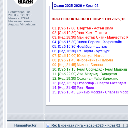
Сезон 2025-2026 ● Кръг 02
Регистриран на:
.
23.08.2012 09:02
Мнения:
12974
КРАЕН СРОК ЗА ПРОГНОЗИ: 13.09.2025, 16:
Местоположение:
Augusta Vindelicorum
01. [Съб 17:00] Евертън - Астън Вила
02. [Съб 19:30] Уест Хям - Тотнъм
03. [Нед 18:30] Манчестър Сити - Манчестър
04. [Съб 16:30] Унион Берлин - Хофенхайм
05. [Съб 16:30] Фрайбург - Щутгарт
06. [Нед 16:30] Ст. Паули - Аугсбург
07. [Съб 19:00] Ювентус - Интер
08. [Съб 21:45] Фиорентина - Наполи
09. [Нед 21:45] Милан - Болоня
10. [Съб 17:15] Реал Сосиедад - Реал Мадрид
11. [Съб 22:00] Атл. Мадрид - Виляреал
12. [Нед 19:30] Осасуна - Райо Валекано
13. [Нед 13:15] Екселсиор - Спарта Ротердам
14. [Нед 21:45] Рен - Лион
15. [Съб 16:45] Динамо Москва - Спартак Моск
.
HumanFactor
Re: Бирената Лига ● 2025-2026 ● Кръг 02
| 