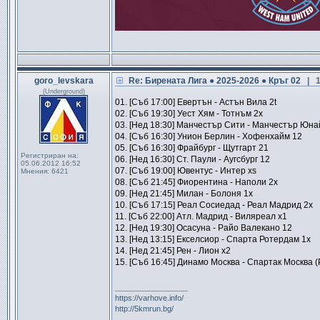
goro_levskara
Re: Бирената Лига ● 2025-2026 ● Кръг 02
| 
(Underground)
01. [Съб 17:00] Евертън - Астън Вила 2t
02. [Съб 19:30] Уест Хям - Тотнъм 2x
03. [Нед 18:30] Манчестър Сити - Манчестър Юна
04. [Съб 16:30] Унион Берлин - Хофенхайм 12
05. [Съб 16:30] Фрайбург - Щутгарт 21
Регистриран на:
06. [Нед 16:30] Ст. Паули - Аугсбург 12
05.06.2012 16:52
07. [Съб 19:00] Ювентус - Интер xs
Мнения:
6421
08. [Съб 21:45] Фиорентина - Наполи 2x
09. [Нед 21:45] Милан - Болоня 1x
10. [Съб 17:15] Реал Сосиедад - Реал Мадрид 2x
11. [Съб 22:00] Атл. Мадрид - Виляреал x1
12. [Нед 19:30] Осасуна - Райо Валекано 12
13. [Нед 13:15] Екселсиор - Спарта Ротердам 1x
14. [Нед 21:45] Рен - Лион x2
15. [Съб 16:45] Динамо Москва - Спартак Москва (
_________________
https://varhove.info/
http://5kmrun.bg/