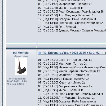
07. [Съб 19:00] Ювентус - Интер x1
08. [Съб 21:45] Фиорентина - Наполи x1
09. [Нед 21:45] Милан - Болоня 1t
10. [Съб 17:15] Реал Сосиедад - Реал Мадрид 2t
11. [Съб 22:00] Атл. Мадрид - Виляреал 1t
12. [Нед 19:30] Осасуна - Райо Валекано 1t
13. [Нед 13:15] Екселсиор - Спарта Ротердам x2
14. [Нед 21:45] Рен - Лион x1
15. [Съб 16:45] Динамо Москва - Спартак Москва (
.
bai Momchil
Re: Бирената Лига ● 2025-2026 ● Кръг 02
| 
(Крива Нива)
01. [Съб 17:00] Евертън - Астън Вила xs
02. [Съб 19:30] Уест Хям - Тотнъм 2t
03. [Нед 18:30] Манчестър Сити - Манчестър Юна
04. [Съб 16:30] Унион Берлин - Хофенхайм 1x
05. [Съб 16:30] Фрайбург - Щутгарт 2x
06. [Нед 16:30] Ст. Паули - Аугсбург 1x
Регистриран на:
20.05.2012 19:28
07. [Съб 19:00] Ювентус - Интер 2s
Мнения:
12165
08. [Съб 21:45] Фиорентина - Наполи 2x
09. [Нед 21:45] Милан - Болоня 1t
10. [Съб 17:15] Реал Сосиедад - Реал Мадрид 2t
11. [Съб 22:00] Атл. Мадрид - Виляреал 1t
12. [Нед 19:30] Осасуна - Райо Валекано xs
13. [Нед 13:15] Екселсиор - Спарта Ротердам 2x