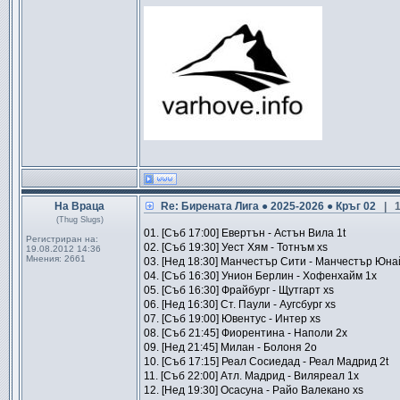
На Враца
Re: Бирената Лига ● 2025-2026 ● Кръг 02
| 
(Thug Slugs)
01. [Съб 17:00] Евертън - Астън Вила 1t
Регистриран на:
02. [Съб 19:30] Уест Хям - Тотнъм xs
19.08.2012 14:36
Мнения:
2661
03. [Нед 18:30] Манчестър Сити - Манчестър Юна
04. [Съб 16:30] Унион Берлин - Хофенхайм 1x
05. [Съб 16:30] Фрайбург - Щутгарт xs
06. [Нед 16:30] Ст. Паули - Аугсбург xs
07. [Съб 19:00] Ювентус - Интер xs
08. [Съб 21:45] Фиорентина - Наполи 2x
09. [Нед 21:45] Милан - Болоня 2o
10. [Съб 17:15] Реал Сосиедад - Реал Мадрид 2t
11. [Съб 22:00] Атл. Мадрид - Виляреал 1x
12. [Нед 19:30] Осасуна - Райо Валекано xs