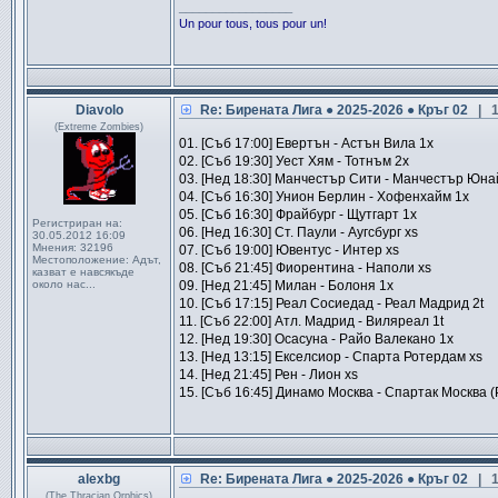
_________________
Un pour tous, tous pour un!
Diavolo
Re: Бирената Лига ● 2025-2026 ● Кръг 02
| 1
(Extreme Zombies)
01. [Съб 17:00] Евертън - Астън Вила 1x
02. [Съб 19:30] Уест Хям - Тотнъм 2x
03. [Нед 18:30] Манчестър Сити - Манчестър Юна
04. [Съб 16:30] Унион Берлин - Хофенхайм 1x
05. [Съб 16:30] Фрайбург - Щутгарт 1x
Регистриран на:
06. [Нед 16:30] Ст. Паули - Аугсбург xs
30.05.2012 16:09
Мнения:
32196
07. [Съб 19:00] Ювентус - Интер xs
Местоположение:
Адът,
08. [Съб 21:45] Фиорентина - Наполи xs
казват е навсякъде
около нас...
09. [Нед 21:45] Милан - Болоня 1x
10. [Съб 17:15] Реал Сосиедад - Реал Мадрид 2t
11. [Съб 22:00] Атл. Мадрид - Виляреал 1t
12. [Нед 19:30] Осасуна - Райо Валекано 1x
13. [Нед 13:15] Екселсиор - Спарта Ротердам xs
14. [Нед 21:45] Рен - Лион xs
15. [Съб 16:45] Динамо Москва - Спартак Москва (
alexbg
Re: Бирената Лига ● 2025-2026 ● Кръг 02
| 
(The Thracian Orphics)