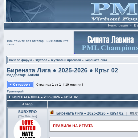
Регистрация
•
Въ
Виж темите без отговор
|
Виж активните
теми
Начало форум
»
Футбол
»
Футболни прогнози
»
Бирената лига
Бирената Лига ● 2025-2026 ● Кръг 02
Модератор:
Anfield
Страница
1
от
1
[ 19 мнения ]
Принтирай
БИРЕНАТА ЛИГА ● 2025-2026 ● КРЪГ 02
Автор
SUBXERO
Бирената Лига ● 2025-2026 ● Кръг 02
| 09.0
(The Grizzlies)
ПРАВИЛА НА ИГРАТА