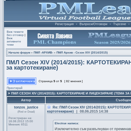
Регистрация
•
Въпроси/Отговори
•
Търсене
•
Виж темите
без отговор
|
Виж
активните
теми
Начало форум
»
ПМЛ -АРХИВ-
»
ПМЛ Архив - Сезон ХІV (2014/2015)
ПМЛ Сезон ХІV (2014/2015): КАРТОТЕКИР
за картотекиране)
Страница
5
от
5
[ 82 мнения ]
Принтирай
ПМЛ СЕЗОН ХІV (2014/2015): КАРТОТЕКИРАНЕ И ЛИЦЕНЗИРАНЕ (ТЕМА З
Автор
Съобщен
tonzos_justice
Re: ПМЛ Сезон ХІV (2014/2015): КАРТОТЕКИ
картотекиране)
| 08.06.2015 14:38
(Red or Dead)
Регистриран на:
18.08.2012 15:00
Electrue написа:
Мнения:
6511
Изключително съм развълнуван от преминав