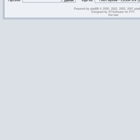
Търсене:
Иди на:
Powered by
phpBB
© 2000, 2002, 2005, 2007 php
Designed by
STSoftware
for
PTF
.
Хостинг