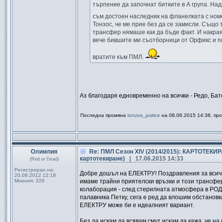
търпение да започнат битките в А група. На
съм достоен наследник на фланелката с ном
Тонзос, че ме прие без да се замисли. Също 
трансфер нямаше как да бъде факт. И накрая
вече бившите ми съотборници от Орфикс и по
вратите към ПМЛ.
Аз благодаря едновременно на всички - Редо, Бат
Последна промяна
tonzos_justice
на 08.06.2015 14:38, пр
Олимпия
Re: ПМЛ Сезон ХІV (2014/2015): КАРТОТЕКИ
картотекиране)
| 17.06.2015 14:33
(Red or Dead)
Регистриран на:
Добре дошъл на ЕЛЕКТРУ! Поздравления за всич
20.08.2012 12:18
Мнения:
326
имаме трайни приятелски връзки и този трансфе
колаборация - след стерилната атмосфера в РОД
палавника Петку, сега е ред да влошим обстанов
ЕЛЕКТРУ може би е идеалният вариант.
Без да искам да всявам смут искам да кажа, че н