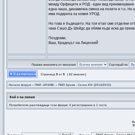
между Орфиците и РОД - един вид преименуване 
една чаша, динамична смяна на позите и т.н. Но
има подкрепа за новия УРОД.
Но това е бъдещето. На тоя етап сме отделни отб
чака Сашо Дъ Шейдс да обяви къде иска да прека
Поздрави,
Ваш, Крадецът на ЛицензиЙ
Покажи мненията от миналия:
Сортирай по
Страница
5
от
5
[ 82 мнения ]
Начало форум
»
ПМЛ -АРХИВ-
»
ПМЛ Архив - Сезон ХІV (2014/2015)
Кой е на линия
Потребители разглеждащи този форум: 0 регистрирани и 1 госта
В
В