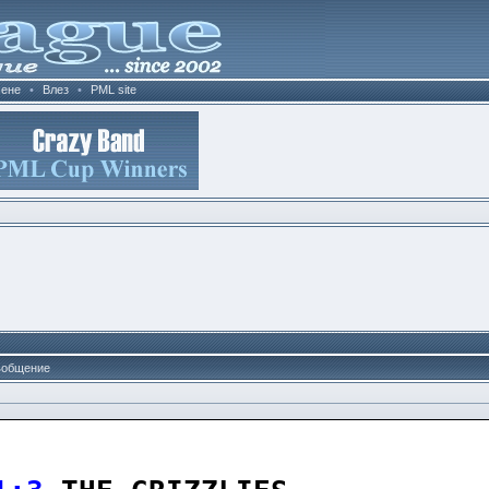
ене
•
Влез
•
PML site
общение