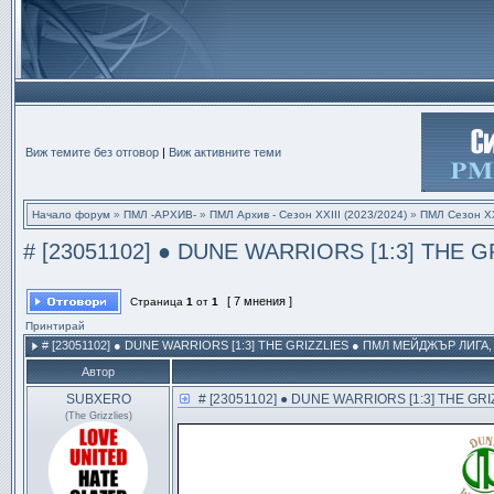
Виж темите без отговор
|
Виж активните теми
Начало форум
»
ПМЛ -АРХИВ-
»
ПМЛ Архив - Сезон XXIII (2023/2024)
»
ПМЛ Сезон ХX
# [23051102] ● DUNE WARRIORS [1:3] THE G
[ 7 мнения ]
Страница
1
от
1
Принтирай
# [23051102] ● DUNE WARRIORS [1:3] THE GRIZZLIES ● ПМЛ МЕЙДЖЪР ЛИГА,
Автор
SUBXERO
# [23051102] ● DUNE WARRIORS [1:3] THE GRI
(The Grizzlies)