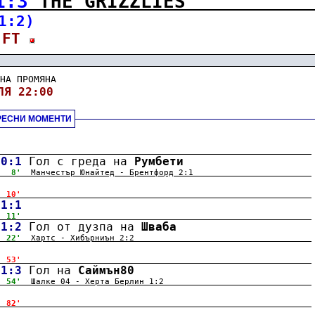
1:3
 THE GRIZZLIES
1:2)
 FT 
НА ПРОМЯНА
ЛЯ 22:00
РЕСНИ МОМЕНТИ
.
.
0:1
 Гол с греда на 
Румбети
  8'
Манчестър Юнайтед - Брентфорд 2:1                       
.
 10'
.
1:1
 11'
.
1:2
 Гол от дузпа на 
Шваба
 22'
Хартс - Хибърниън 2:2                                   
.
 53'
.
1:3
 Гол на 
Саймън80
 54'
Шалке 04 - Херта Берлин 1:2                             
.
 82'
.
.