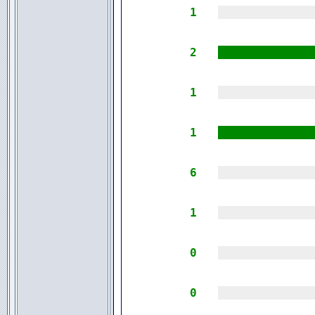
1
|||||||||||||
2
|||||||||||||
1
|||||||||||||
1
|||||||||||||
6
|||||||||||||
1
|||||||||||||
0
|||||||||||||
0
|||||||||||||