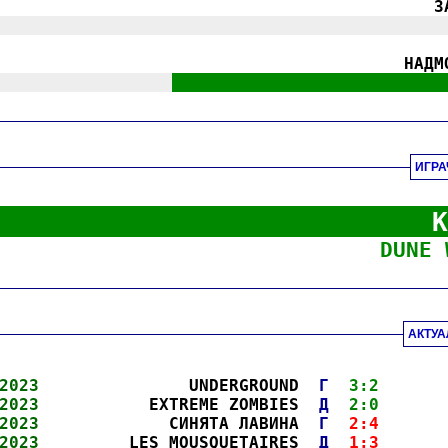
З
|||||||||||||||||||||||||||||||||||||||||||||
НАДМ
||||||||||||||||||
|||||||||||||||||||||||||||
ИГРА
К
DUNE 
АКТУА
2023
               UNDERGROUND  
Г
3:2
      
2023
           EXTREME ZOMBIES  
Д
2:0
      
2023
             СИНЯТА ЛАВИНА  
Г
2:4
      
2023
         LES MOUSQUETAIRES  
Д
1:3
      