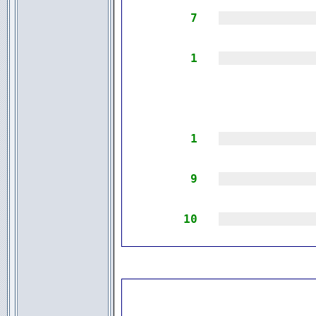
7
|||||||||||||
1
|||||||||||||
1
|||||||||||||
9
|||||||||||||
10
|||||||||||||