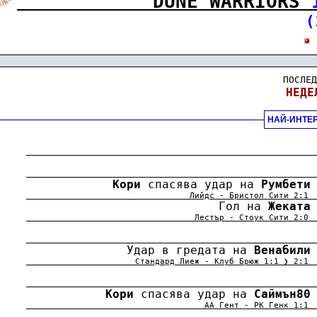
DUNE WARRIORS 
(
ПОСЛЕД
НЕДЕ
НАЙ-ИНТЕ
.
.
Кори
 спасява удар на 
Румбети
.
                                Лийдс - Бристол Сити 2:1
                               Гол на 
Жеката
.
                                 Лестър - Стоук Сити 2:0
.
                  Удар в гредата на 
Венабили
.
                     Стандард Лиеж - Клуб Брюж 1:1 ❯ 2:1
.
Кори
 спасява удар на 
Саймън80
.
                                   АА Гент - РК Генк 1:1