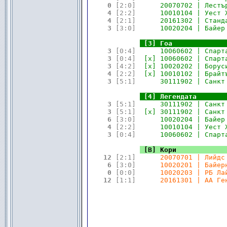
 0 
[2:0]
      20070702 | Лестъ
 4 
[2:2]
      10010104 | Уест 
 4 
[2:1]
      20161302 | Станд
 3 
[3:0]
      10020204 | Байер
.
.
[3] Гоа             
 3 
[0:4]
      10060602 | Спарт
 3 
[0:4]
  [x] 10060602 | Спарт
 3 
[4:2]
  [x] 10020202 | Борус
 4 
[2:2]
  [x] 10010102 | Брайт
 3 
[5:1]
      30111902 | Санкт
.
.
[4] Легендата       
 3 
[5:1]
      30111902 | Санкт
 3 
[5:1]
  [x] 30111902 | Санкт
 6 
[3:0]
      10020204 | Байер
 4 
[2:2]
      10010104 | Уест 
 3 
[0:4]
      10060602 | Спарт
.
.
[В] Кори            
12 
[2:1]
      20070701 | Лийдс
 6 
[3:0]
      10020201 | Байер
 0 
[0:0]
      10020203 | РБ Ла
12 
[1:1]
      20161301 | АА Ге
☆☆☆
                           
☆☆☆
                           
☆☆☆
                           