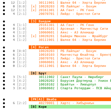
  ●   
12 
[1:2]
      30111901 | Шалке 04 - Херта Берлин  
  ●   
 0 
[0:0]
  [x] 10020203 | РБ Лайпциг - Бохум       
  ●   
12 
[1:1]
  [x] 20161301 | АА Гент - РК Генк        
  ●   
 4 
[2:1]
      20070701 | Лийдс - Бристол Сити     
.
  ●   
.
.
[3] Вандом                              
  ●   
 4 
[1:1]
      20161301 | АА Гент - РК Генк        
  ●   
 0 
[1:0]
      10010101 | Арсенал - Манчестър Сити 
  ●   
 4 
[1:2]
      10060601 | Аякс - АЗ Алкмаар        
  ●   
 6 
[3:0]
  [x] 10020201 | Байерн Мюнхен - Фрайбург 
  ●   
 4 
[1:2]
      30111901 | Шалке 04 - Херта Берлин  
.
  ●   
.
.
[4] Рогач                               
  ●   
 0 
[0:0]
      10020203 | РБ Лайпциг - Бохум       
  ●   
 6 
[2:1]
      10010103 | Манчестър Юнайтед - Брент
  ●   
 6 
[2:1]
      20070701 | Лийдс - Бристол Сити     
  ●   
 0 
[1:2]
      10060601 | Аякс - АЗ Алкмаар        
  ●   
 0 
[1:2]
      30111901 | Шалке 04 - Херта Берлин  
.
  ●   
.
.
[В] Брут                                
  ●   
 3 
[5:1]
      30111902 | Санкт Паули - Нюрнберг   
  ●   
 3 
[4:2]
      10020202 | Борусия Дортмунд - Унион 
  ●   
 4 
[2:2]
      10010102 | Брайтън - Ливърпул       
  ●   
 3 
[0:4]
      10060602 | Спарта Ротердам - ПСВ Айн
.
.
  ●   
.
.
[PK|A1] Шваба
  ●   
 G 
[2:2]
      40270001 | Хартс - Хибърниън        
  ●   
.
.
[В] Кори
.