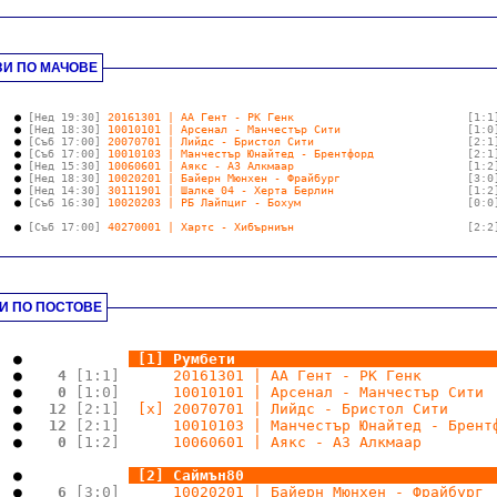
И ПО МАЧОВЕ
.
   ● 
[Нед 19:30]
20161301 | АА Гент - РК Генк                          
[1:1
   ● 
[Нед 18:30]
10010101 | Арсенал - Манчестър Сити                   
[1:0
   ● 
[Съб 17:00]
20070701 | Лийдс - Бристол Сити                       
[2:1
   ● 
[Съб 17:00]
10010103 | Манчестър Юнайтед - Брентфорд              
[2:1
   ● 
[Нед 15:30]
10060601 | Аякс - АЗ Алкмаар                          
[1:2
   ● 
[Нед 18:30]
10020201 | Байерн Мюнхен - Фрайбург                   
[3:0
   ● 
[Нед 14:30]
30111901 | Шалке 04 - Херта Берлин                    
[1:2
   ● 
[Съб 16:30]
10020203 | РБ Лайпциг - Бохум                         
[0:0
.
   ● 
[Съб 17:00]
40270001 | Хартс - Хибърниън                          
[2:2
.
И ПО ПОСТОВЕ
.
  ●   
.
.
[1] Румбети                             
  ●   
 4 
[1:1]
      20161301 | АА Гент - РК Генк        
  ●   
 0 
[1:0]
      10010101 | Арсенал - Манчестър Сити 
  ●   
12 
[2:1]
  [x] 20070701 | Лийдс - Бристол Сити     
  ●   
12 
[2:1]
      10010103 | Манчестър Юнайтед - Брент
  ●   
 0 
[1:2]
      10060601 | Аякс - АЗ Алкмаар        
.
  ●   
.
.
[2] Саймън80                            
  ●   
 6 
[3:0]
      10020201 | Байерн Мюнхен - Фрайбург 