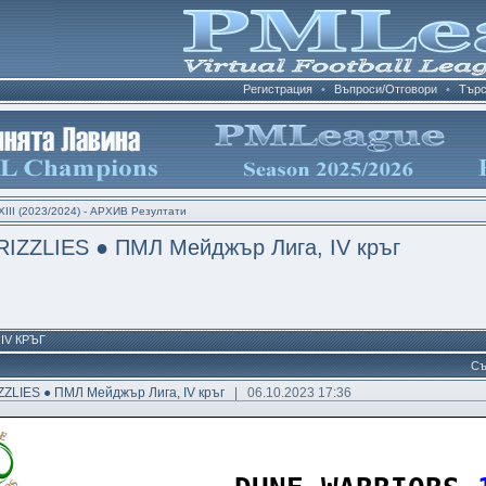
Регистрация
•
Въпроси/Отговори
•
Търс
III (2023/2024) - АРХИВ Резултати
RIZZLIES ● ПМЛ Мейджър Лига, IV кръг
 IV КРЪГ
Съ
ZZLIES ● ПМЛ Мейджър Лига, IV кръг
| 06.10.2023 17:36