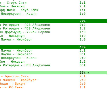
р - Стоук Сити                           1:1
☆☆☆
        
Хям - Нюкасъл                            2:1
☆☆☆
        
ард Лиеж - Клуб Брюж                     1:1
☆☆☆
        
 Леверкузен - Кьолн                      1:0
☆☆☆
        
                                         27%
☆☆☆      .
 
а Ротердам - ПСВ Айндховен               0:2
☆☆☆
        
а Ротердам - ПСВ Айндховен               1:2
☆☆☆
        
ия Дортмунд - Унион Берлин               1:0
☆☆☆
        
ън - Ливърпул                            1:2
☆☆☆
        
 Паули - Нюрнберг                        1:0
☆☆☆
        
                                         32%
☆☆☆      .
 
 Паули - Нюрнберг                        2:1
☆☆☆
        
 Паули - Нюрнберг                        3:1
☆☆☆
        
 Леверкузен - Кьолн                      2:0
☆☆☆
        
Хям - Нюкасъл                            1:2
☆☆☆
        
а Ротердам - ПСВ Айндховен               0:1
☆☆☆
        
                                         63%
 ★
☆☆      .
 
 - Бристол Сити                          2:1
☆☆☆
        
н Мюнхен - Фрайбург                      2:0
☆☆☆
        
йпциг - Бохум                            2:0
☆☆☆
        
нт - РК Генк                             1:1
☆☆☆
        
                                                        
                                                        
                                                        