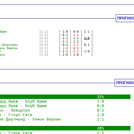
ПРОГНОЗ
Брюж                  
[2:1]
      | 1:0 | 0:0 | 1:1 |                      
                      
[2:2]
      | 0:2 | 
1:2
 |     |                      
                      
[2:0]
      | 2:1 | 1:1 | 
2:0
 |                      
                      
[2:2]
      | 2:1 | 1:2 |     |                      
 Айндховен            
[0:4]
      | 0:2 | 
1:2
 | 0:1 |                      
ион Берлин            
[4:2]
      | 
1:0
 | 2:1 |     |                      
г                     
[5:1]
      | 2:1 | 
3:1
 | 1:0 |                      
олн                   
[3:0]
      | 2:0 | 1:0 |     |                      
                                                                          
ПРОГНОЗ
                                         32%
☆☆☆      .
 
ард Лиеж - Клуб Брюж                     1:0
☆☆☆
        
ард Лиеж - Клуб Брюж                     0:0
☆☆☆
        
ън - Ливърпул                            0:2
☆☆☆
        
р - Стоук Сити                           2:0
☆☆☆
        
ия Дортмунд - Унион Берлин               2:1
☆☆☆
        
                                         28%
☆☆☆      .
 
р - Стоук Сити                           2:1
☆☆☆
        