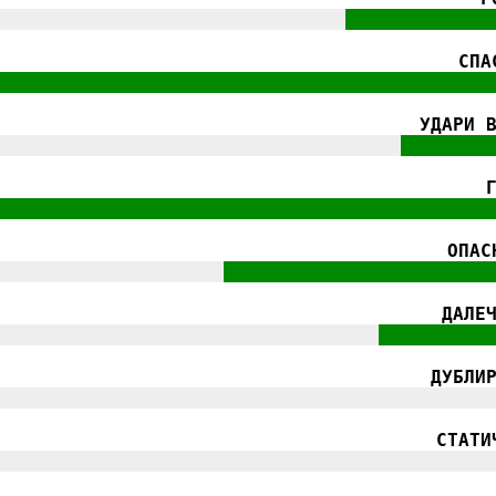
||||||||||||||||||||||||||||||||
|||||||||||||
СПА
|||||||||||||||||||||||||||||||||||||||||||||
УДАРИ 
|||||||||||||||||||||||||||||||||||||
||||||||
|||||||||||||||||||||||||||||||||||||||||||||
ОПАС
|||||||||||||||||||||
||||||||||||||||||||||||
ДАЛЕ
|||||||||||||||||||||||||||||||||||
||||||||||
ДУБЛИ
|||||||||||||||||||||||||||||||||||||||||||||
СТАТИ
|||||||||||||||||||||||||||||||||||||||||||||