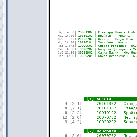
[Нед 14:30]
20161302 | Стандард Лиеж - Клуб 
[Нед 16:00]
10010102 | Брайтън - Ливърпул   
[Съб 17:00]
20070702 | Лестър - Стоук Сити  
[Нед 16:00]
10010104 | Уест Хям - Нюкасъл   
[Нед 17:45]
10060602 | Спарта Ротердам - ПСВ
[Съб 16:30]
10020202 | Борусия Дортмунд - Ун
[Съб 21:30]
30111902 | Санкт Паули - Нюрнбер
[Нед 16:30]
10020204 | Байер Леверкузен - Кь
                                            
.
.
[1] Жеката          
 4 
[2:1]
      20161302 | Станд
 0 
[2:1]
      20161302 | Станд
 0 
[2:2]
      10010102 | Брайт
12 
[2:0]
      20070702 | Лестъ
 3 
[4:2]
      10020202 | Борус
.
.
[2] Венабили        
 6 
[2:0]
      20070702 | Лестъ