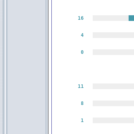
16
||||||||||||
|
4
|||||||||||||
0
|||||||||||||
11
|||||||||||||
8
|||||||||||||
1
|||||||||||||