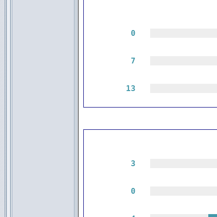
0
|||||||||||||
7
|||||||||||||
13
|||||||||||||
3
|||||||||||||
0
|||||||||||||