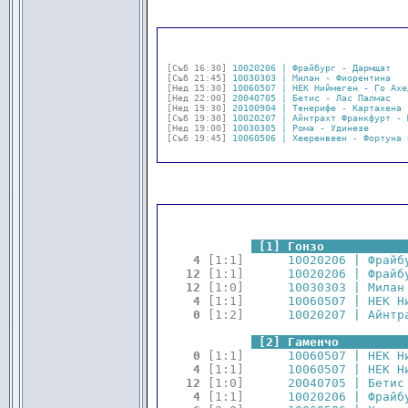
[Съб 16:30]
10020206 | Фрайбург - Дармщат   
[Съб 21:45]
10030303 | Милан - Фиорентина   
[Нед 15:30]
10060507 | НЕК Ниймеген - Го Ахе
[Нед 22:00]
20040705 | Бетис - Лас Палмас   
[Нед 19:30]
20100904 | Тенерифе - Картахена 
[Съб 19:30]
10020207 | Айнтрахт Франкфурт - 
[Нед 19:00]
10030305 | Рома - Удинезе       
[Съб 19:45]
10060506 | Хееренвеен - Фортуна 
.
.
[1] Гонзо           
 4 
[1:1]
      10020206 | Фрайб
12 
[1:1]
      10020206 | Фрайб
12 
[1:0]
      10030303 | Милан
 4 
[1:1]
      10060507 | НЕК Н
 0 
[1:2]
      10020207 | Айнтр
.
.
[2] Гаменчо         
 0 
[1:1]
      10060507 | НЕК Н
 4 
[1:1]
      10060507 | НЕК Н
12 
[1:0]
      20040705 | Бетис
 4 
[1:1]
      10020206 | Фрайб