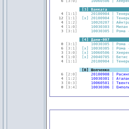
 6 
[3:0]
      10060506 | Хеере
.
.
[3] Ванката         
 4 
[1:1]
      20100904 | Тенер
12 
[1:1]
  [x] 20100904 | Тенер
 4 
[1:2]
      10020207 | Айнтр
 4 
[1:0]
      10030303 | Милан
 3 
[3:1]
      10030305 | Рома 
.
.
[4] Дани-007        
 0 
[3:1]
      10030305 | Рома 
 6 
[3:1]
  [x] 10030305 | Рома 
 3 
[3:0]
  [x] 10060506 | Хеере
 4 
[1:0]
  [x] 20040705 | Бетис
 4 
[1:1]
      20100904 | Тенер
.
.
[В] Шопченко        
 6 
[2:0]
      20100908 | Расин
 4 
[1:2]
      10030301 | Атала
 3 
[0:3]
      10060501 | Твент
 0 
[3:4]
      10030306 | Емпол