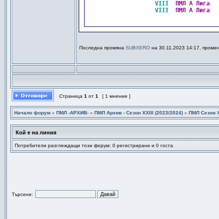
VIII 
ПМЛ А Лига  
VIII 
ПМЛ А Лига  
Последна промяна
SUBXERO
на 30.11.2023 14:17, проме
Страница
1
от
1
[ 1 мнение ]
Начало форум
»
ПМЛ -АРХИВ-
»
ПМЛ Архив - Сезон XXIII (2023/2024)
»
ПМЛ Сезон Х
Кой е на линия
Потребители разглеждащи този форум: 0 регистрирани и 0 госта
Търсене: