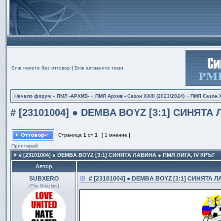
Виж темите без отговор
|
Виж активните теми
Начало форум
»
ПМЛ -АРХИВ-
»
ПМЛ Архив - Сезон XXIII (2023/2024)
»
ПМЛ Сезон Х
# [23101004] ● DEMBA BOYZ [3:1] СИНЯТА 
Страница
1
от
1
[ 1 мнение ]
Принтирай
# [23101004] ● DEMBA BOYZ [3:1] СИНЯТА ЛАВИНА ● ПМЛ ЛИГА, IV КРЪГ
Автор
SUBXERO
# [23101004] ● DEMBA BOYZ [3:1] СИНЯТА Л
(The Grizzlies)