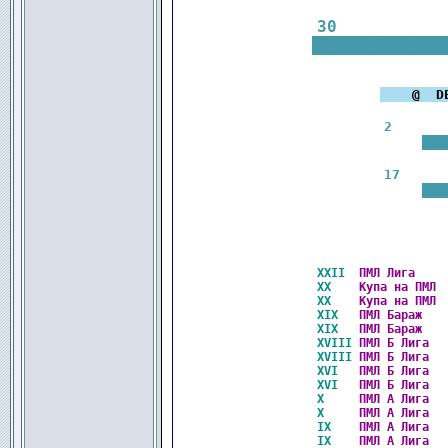
30
|||||||||||||
|
   @  D
2 
........
17
........
XXII 
ПМЛ Лига    
XX   
Купа на ПМЛ 
XX   
Купа на ПМЛ 
XIX  
ПМЛ Бараж   
XIX  
ПМЛ Бараж   
XVIII
ПМЛ Б Лига  
XVIII
ПМЛ Б Лига  
XVI  
ПМЛ Б Лига  
XVI  
ПМЛ Б Лига  
X    
ПМЛ А Лига  
X    
ПМЛ А Лига  
IX   
ПМЛ А Лига  
IX   
ПМЛ А Лига  