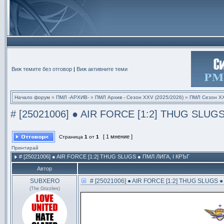
Виж темите без отговор
|
Виж активните теми
Начало форум
»
ПМЛ -АРХИВ-
»
ПМЛ Архив - Сезон XXV (2025/2026)
»
ПМЛ Сезон ХX
# [25021006] ● AIR FORCE [1:2] THUG SLUGS 
[ 1 мнение ]
Страница
1
от
1
Принтирай
# [25021006] ● AIR FORCE [1:2] THUG SLUGS ● ПМЛ ЛИГА, I КРЪГ
Автор
SUBXERO
# [25021006] ● AIR FORCE [1:2] THUG SLUGS ●
(The Grizzlies)