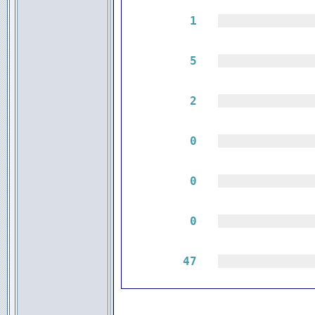
1
|||||||||||||
5
|||||||||||||
2
|||||||||||||
0
|||||||||||||
0
|||||||||||||
0
|||||||||||||
47
|||||||||||||