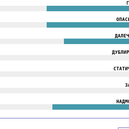
|||||||||||||||||
||||||||||||||||||||||||||||
ОПАС
|||||||||||||||||
||||||||||||||||||||||||||||
ДАЛЕ
|||||||||||||||||||||||
||||||||||||||||||||||
ДУБЛИ
|||||||||||||||||||||||||||||||||||||||||||||
СТАТИ
|||||||||||||||||||||||||||||||||||||||||||||
З
|||||||||||||||||||||||||||||||||||||||||||||
НАДМ
|||||||||||||||||||
||||||||||||||||||||||||||