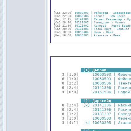
[Съб 22:00]
10060503 | Фейенорд - Хееренвеен
[Съб 22:00]
10060506 | Твенте - НАК Бреда   
[Нед 17:15]
20141306 | Расинг Сантандер - Ку
[Съб 20:30]
20131207 | Сампдория - Чезена   
[Съб 21:30]
30121902 | Хановер - Херта Берли
[Съб 20:30]
20161506 | Годой Крус - Баракас 
[Съб 18:00]
10050404 | Ница - Нант          
[Нед 16:00]
10030305 | Аталанта - Лече      
.
.
[1] Дъбрав          
 3 
[1:0]
      10060503 | Фейен
 6 
[1:0]
      10060503 | Фейен
 0 
[2:2]
      10060506 | Твент
 0 
[2:4]
      20141306 | Расин
 4 
[0:0]
      20161506 | Годой
.
.
[2] Дарксийд        
 0 
[2:4]
  [x] 20141306 | Расин
 0 
[2:4]
      20141306 | Расин
 0 
[1:2]
      20131207 | Сампд
 3 
[1:0]
      10060503 | Фейен
 3 
[4:1]
  [x] 10030305 | Атала