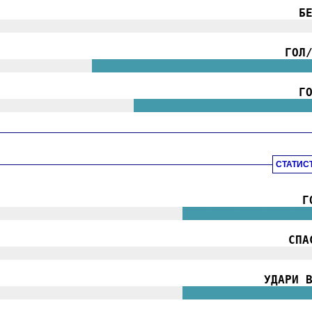
Б
|||||||||||||||||||||||||||||||||||||||||||||
ГОЛ
||||||||||||||
|||||||||||||||||||||||||||||||
Г
||||||||||||||||||||
|||||||||||||||||||||||||
СТАТИС
Г
|||||||||||||||||||||||||||
||||||||||||||||||
СПА
|||||||||||||||||||||||||||||||||||||||||||||
УДАРИ 
|||||||||||||||||||||||||||
||||||||||||||||||