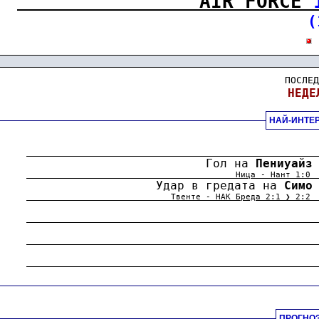
AIR FORCE 
(
ПОСЛЕД
НЕДЕ
НАЙ-ИНТЕ
.
                             Гол на 
Пениуайз
.
                                         Ница - Нант 1:0
                      Удар в гредата на 
Симо
.
                            Твенте - НАК Бреда 2:1 ❯ 2:2
.
.
                                            
.
ПРОГНОЗ