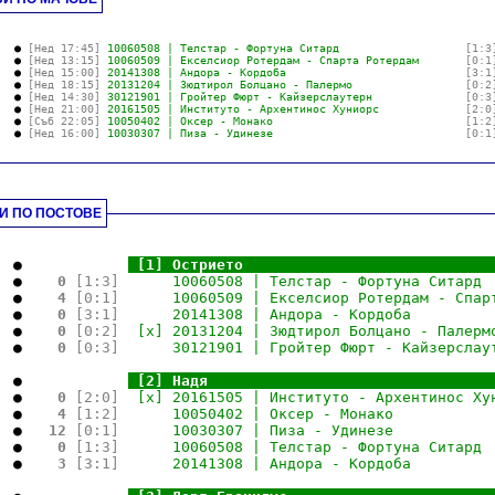
.
   ● 
[Нед 17:45]
10060508 | Телстар - Фортуна Ситард                   
[1:3
   ● 
[Нед 13:15]
10060509 | Екселсиор Ротердам - Спарта Ротердам       
[0:1
   ● 
[Нед 15:00]
20141308 | Андора - Кордоба                           
[3:1
   ● 
[Нед 18:15]
20131204 | Зюдтирол Болцано - Палермо                 
[0:2
   ● 
[Нед 14:30]
30121901 | Гройтер Фюрт - Кайзерслаутерн              
[0:3
   ● 
[Нед 21:00]
20161505 | Институто - Архентинос Хуниорс             
[2:0
   ● 
[Съб 22:05]
10050402 | Оксер - Монако                             
[1:2
   ● 
[Нед 16:00]
10030307 | Пиза - Удинезе                             
[0:1
.
И ПО ПОСТОВЕ
.
  ●   
.
.
[1] Острието                            
  ●   
 0 
[1:3]
      10060508 | Телстар - Фортуна Ситард 
  ●   
 4 
[0:1]
      10060509 | Екселсиор Ротердам - Спар
  ●   
 0 
[3:1]
      20141308 | Андора - Кордоба         
  ●   
 0 
[0:2]
  [x] 20131204 | Зюдтирол Болцано - Палерм
  ●   
 0 
[0:3]
      30121901 | Гройтер Фюрт - Кайзерслау
.
  ●   
.
.
[2] Надя                                
  ●   
 0 
[2:0]
  [x] 20161505 | Институто - Архентинос Ху
  ●   
 4 
[1:2]
      10050402 | Оксер - Монако           
  ●   
12 
[0:1]
      10030307 | Пиза - Удинезе           
  ●   
 0 
[1:3]
      10060508 | Телстар - Фортуна Ситард 
  ●   
 3 
[3:1]
      20141308 | Андора - Кордоба         
.