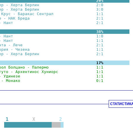
                                         20%
☆☆☆      .
 
ер - Херта Берлин                        2:0
☆☆☆
        
ер - Херта Берлин                        3:0
☆☆☆
        
 Крус - Баракас Сентрал                  1:1
☆☆☆
        
е - НАК Бреда                            2:1
☆☆☆
        
- Нант                                   2:1
☆☆☆
        
                                         38%
☆☆☆      .
 
- Нант                                   1:0
☆☆☆
        
- Нант                                   1:1
☆☆☆
        
нта - Лече                               2:1
☆☆☆
        
ория - Чезена                            1:1
☆☆☆
        
ер - Херта Берлин                        2:1
☆☆☆
        
                                         17%
☆☆☆      .
 
рол Болцано - Палермо                    1:1
☆☆☆
        
туто - Архентинос Хуниорс                1:1
☆☆☆
        
- Удинезе                                1:1
☆☆☆
        
 - Монако                                0:1
☆☆☆
        
СТАТИСТИК
1
X
2
||||||||||||||||
|||
|