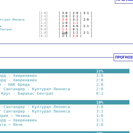
                      
[1:0]
      | 3:0 | 2:0 | 3:1 |                      
                      
[2:2]
      | 2:0 | 2:1 |     |                      
лтурал Леонеса        
[2:4]
      | 
3:0
 | 3:1 | 2:0 |                      
                      
[1:2]
      | 1:0 | 
1:1
 |     |                      
н                     
[0:3]
      | 2:0 | 3:0 | 2:1 |                      
Сентрал               
[0:0]
      | 
1:1
 | 0:1 |     |                      
                      
[1:0]
      | 
1:0
 | 1:1 | 2:1 |                      
                      
[4:1]
      | 2:1 | 
2:0
 |     |                      
ПРОГНОЗ
                                         22%
☆☆☆      .
 
орд - Хееренвеен                         3:0
☆☆☆
        
орд - Хееренвеен                         2:0
☆☆☆
        
е - НАК Бреда                            2:0
☆☆☆
        
г Сантандер - Културал Леонеса           2:0
☆☆☆
        
 Крус - Баракас Сентрал                  0:1
☆☆☆
        
                                         10%
☆☆☆      .
 
г Сантандер - Културал Леонеса           3:0
☆☆☆
        
г Сантандер - Културал Леонеса           3:1
☆☆☆
        
ория – Чезена                            1:0
☆☆☆
        
орд – Хееренвеен                         3:1
☆☆☆
        
нта – Лече                               2:0
☆☆☆
        