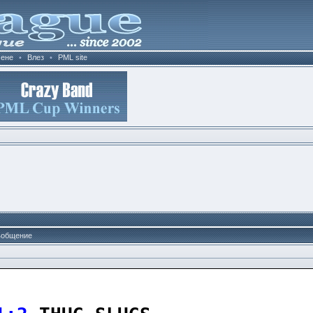
ене
•
Влез
•
PML site
общение