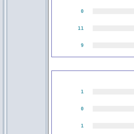
0
|||||||||||||
11
|||||||||||||
9
|||||||||||||
1
|||||||||||||
0
|||||||||||||
1
|||||||||||||