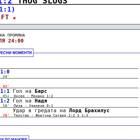
1:2
 THUG SLUGS
1:1)
 FT 
НА ПРОМЯНА
ЛЯ 24:00
РЕСНИ МОМЕНТИ
.
.
1:0
 24'
.
 43'
.
1:1
 Гол на 
Барс
 45+
Оксер - Монако 1:2                                      
.
1:2
 Гол на 
Надя
 58'
Пиза - Удинезе 0:1                                      
.
     Удар в гредата на 
Лорд Брахилус
 70'
Телстар - Фортуна Ситард 1:2 ❯ 1:3                      
.
.
И ПО МАЧОВЕ