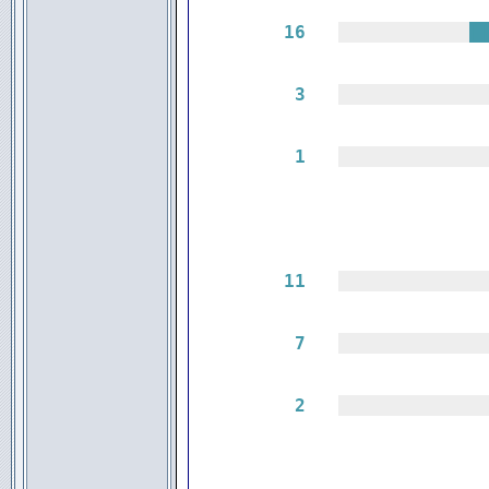
16
||||||||||||
|
3
|||||||||||||
1
|||||||||||||
11
|||||||||||||
7
|||||||||||||
2
|||||||||||||