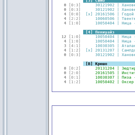
.
.
[3] Симо            
 0 
[0:3]
      30121902 | Ханов
 0 
[0:3]
      30121902 | Ханов
 4 
[0:0]
  [x] 20161506 | Годой
 4 
[2:2]
      10060506 | Твент
 4 
[1:0]
      10050404 | Ница 
.
.
[4] Пениуайз        
12 
[1:0]
      10050404 | Ница 
 4 
[1:0]
      10050404 | Ница 
 3 
[4:1]
      10030305 | Атала
 4 
[1:2]
  [x] 20131207 | Сампд
 0 
[0:3]
      30121902 | Ханов
.
.
[В] Крюшо           
 0 
[0:2]
      20131204 | Зюдти
 0 
[2:0]
      20161505 | Инсти
 4 
[0:1]
      10030307 | Пиза 
 4 
[1:2]
      10050402 | Оксер