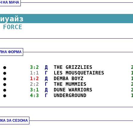
Ч НА МАЧА
.
иуайз
 FORCE
.
ЛНА ФОРМА
.
  ●        
3:2
Д
  THE GRIZZLIES             
  ●        
1:1
Г
  LES MOUSQUETAIRES         
  ●        
1:2
Д
  DEMBA BOYZ                
  ●        
2:2
Г
  THE MUMMIES               
  ●        
3:1
Д
  DUNE WARRIORS             
  ●        
4:3
Г
  UNDERGROUND               
.
ИКА ЗА СЕЗОНА
.