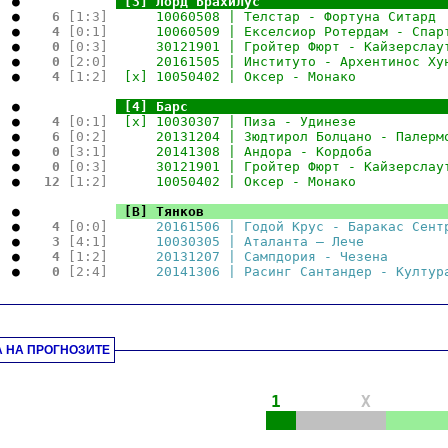
  ●   
.
.
[3] Лорд Брахилус                       
  ●   
 6 
[1:3]
      10060508 | Телстар - Фортуна Ситард 
  ●   
 4 
[0:1]
      10060509 | Екселсиор Ротердам - Спар
  ●   
 0 
[0:3]
      30121901 | Гройтер Фюрт - Кайзерслау
  ●   
 0 
[2:0]
      20161505 | Институто - Архентинос Ху
  ●   
 4 
[1:2]
  [x] 10050402 | Оксер - Монако           
.
  ●   
.
.
[4] Барс                                
  ●   
 4 
[0:1]
  [x] 10030307 | Пиза - Удинезе           
  ●   
 6 
[0:2]
      20131204 | Зюдтирол Болцано - Палерм
  ●   
 0 
[3:1]
      20141308 | Андора - Кордоба         
  ●   
 0 
[0:3]
      30121901 | Гройтер Фюрт - Кайзерслау
  ●   
12 
[1:2]
      10050402 | Оксер - Монако           
.
  ●   
.
.
[В] Тянков                              
  ●   
 4 
[0:0]
      20161506 | Годой Крус - Баракас Сент
  ●   
 3 
[4:1]
      10030305 | Аталанта – Лече          
  ●   
 4 
[1:2]
      20131207 | Сампдория - Чезена       
  ●   
 0 
[2:4]
      20141306 | Расинг Сантандер - Култур
.
А НА ПРОГНОЗИТЕ
.
1
X
|||
|||||||||
||||||
.