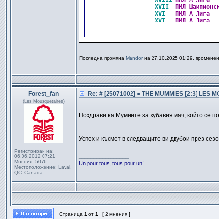
XVIII
ПМЛ А Лига  
XVII 
ПМЛ Шампионс
XVI  
ПМЛ А Лига  
XVI  
ПМЛ А Лига  
Последна промяна
Mandor
на 27.10.2025 01:29, променен
Forest_fan
Re: # [25071002] ● THE MUMMIES [2:3] LES 
(Les Mousquetaires)
Поздрави на Мумиите за хубавия мач, който се п
Успех и късмет в следващите ви двубои през сез
Регистриран на:
_________________
06.06.2012 07:21
Мнения:
5076
Un pour tous, tous pour un!
Местоположение:
Laval,
QC, Canada
Страница
1
от
1
[ 2 мнения ]