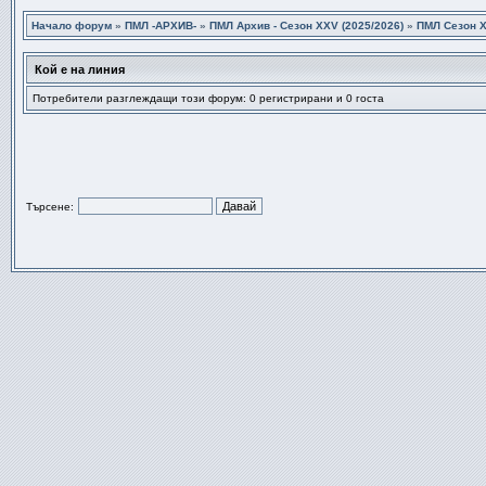
Начало форум
»
ПМЛ -АРХИВ-
»
ПМЛ Архив - Сезон XXV (2025/2026)
»
ПМЛ Сезон Х
Кой е на линия
Потребители разглеждащи този форум: 0 регистрирани и 0 госта
Търсене: