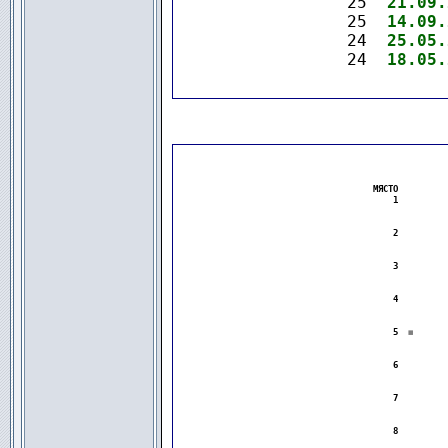
25  
21.09.
25  
14.09.
24  
25.05.
24  
18.05.
МЯСТО 
-◼-
-◼-
-◼
.
.
    1 
-◼-
-◼-
-◼
.
.
-◼-
-◼-
-◼
.
.
-◼-
-◼-
-◼
.
.
    2 
-◼-
-◼-
-◼
.
.
-◼-
-◼-
-◼
.
.
-◼-
-◼-
-◼
.
.
    3 
-◼-
-◼-
-◼
.
.
-◼-
-◼-
-◼
.
.
-◼-
-◼-
-◼
.
.
    4 
-◼-
-◼-
-◼
.
.
-◼-
-◼-
-◼
.
.
-◼-
-◼-
-◼
.
.
    5 
-
◼
-
-◼-
-◼
.
.
-◼-
-◼-
-◼
.
.
-◼-
-◼-
-◼
.
.
    6 
-◼-
-◼-
-◼
.
.
-◼-
-◼-
-◼
.
.
-◼-
-◼-
-◼
.
.
    7 
-◼-
-◼-
-◼
.
.
-◼-
-◼-
-◼
.
.
-◼-
-◼-
-◼
.
.
    8 
-◼-
-◼-
-◼
.
.
-◼-
-◼-
-◼
.
.