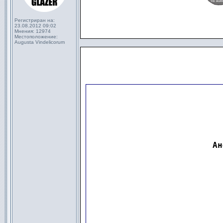
Регистриран на:
23.08.2012 09:02
Мнения:
12974
Местоположение:
Augusta Vindelicorum
                      
Ан
                      