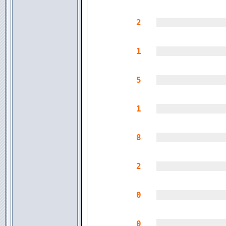
2
|||||||||||||
1
|||||||||||||
5
|||||||||||||
1
|||||||||||||
8
|||||||||||||
2
|||||||||||||
0
|||||||||||||
0
|||||||||||||