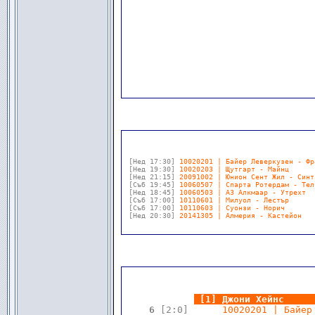
                      
                      
[Нед 17:30]
10020201 | Байер Леверкузен - Фр
[Нед 19:30]
10020203 | Щутгарт - Майнц      
[Нед 21:15]
20091002 | Юнион Сент Жил - Синт
[Съб 19:45]
10060507 | Спарта Ротердам - Тел
[Нед 18:45]
10060503 | АЗ Алкмаар - Утрехт  
[Съб 17:00]
10110601 | Милуол - Лестър      
[Съб 17:00]
10110603 | Суонзи - Норич       
[Нед 20:30]
20141305 | Алмерия - Кастейон   
.
.
[1] Джони Хейнс     
 6 
[2:0]
      10020201 | Байер