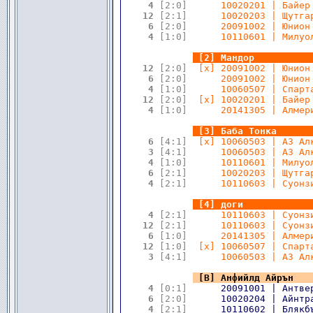
 4 
[2:0]
      10020201 | Байер
12 
[2:1]
      10020203 | Щутга
 6 
[2:0]
      20091002 | Юнион
 4 
[1:0]
      10110601 | Милуо
.
.
[2] Мандор          
12 
[2:0]
  [x] 20091002 | Юнион
 6 
[2:0]
      20091002 | Юнион
 4 
[1:0]
      10060507 | Спарт
12 
[2:0]
  [x] 10020201 | Байер
 4 
[1:0]
      20141305 | Алмер
.
.
[3] Баба Тонка      
 6 
[4:1]
  [x] 10060503 | АЗ Ал
 3 
[4:1]
      10060503 | АЗ Ал
 4 
[1:0]
      10110601 | Милуо
 6 
[2:1]
      10020203 | Щутга
 4 
[2:1]
      10110603 | Суонз
.
.
[4] доги            
 4 
[2:1]
      10110603 | Суонз
12 
[2:1]
      10110603 | Суонз
 6 
[1:0]
      20141305 | Алмер
12 
[1:0]
  [x] 10060507 | Спарт
 3 
[4:1]
      10060503 | АЗ Ал
.
.
[В] Анфийлд Айрън   
 4 
[0:1]
      20091001 | Антве
 6 
[2:0]
      10020204 | Айнтр
 4 
[2:1]
      10110602 | Блякб