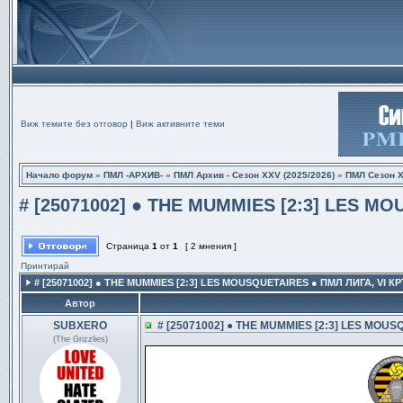
Виж темите без отговор
|
Виж активните теми
Начало форум
»
ПМЛ -АРХИВ-
»
ПМЛ Архив - Сезон XXV (2025/2026)
»
ПМЛ Сезон Х
# [25071002] ● THE MUMMIES [2:3] LES MO
Страница
1
от
1
[ 2 мнения ]
Принтирай
# [25071002] ● THE MUMMIES [2:3] LES MOUSQUETAIRES ● ПМЛ ЛИГА, VI К
Автор
SUBXERO
# [25071002] ● THE MUMMIES [2:3] LES MOUS
(The Grizzlies)