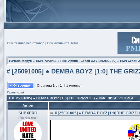
Виж темите без отговор
|
Виж активните теми
Начало форум
»
ПМЛ -АРХИВ-
»
ПМЛ Архив - Сезон XXV (2025/2026)
»
ПМЛ Сезон Х
# [25091005] ● DEMBA BOYZ [1:0] THE GRIZZ
Страница
1
от
1
[ 1 мнение ]
Принтирай
# [25091005] ● DEMBA BOYZ [1:0] THE GRIZZLIES ● ПМЛ ЛИГА, VIII КРЪГ
Автор
SUBXERO
# [25091005] ● DEMBA BOYZ [1:0] THE GRIZZLI
(The Grizzlies)