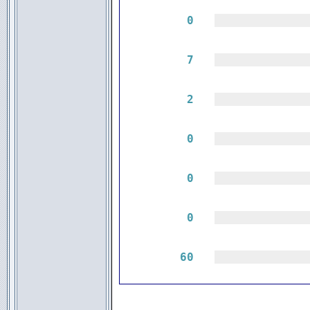
0
|||||||||||||
7
|||||||||||||
2
|||||||||||||
0
|||||||||||||
0
|||||||||||||
0
|||||||||||||
60
|||||||||||||