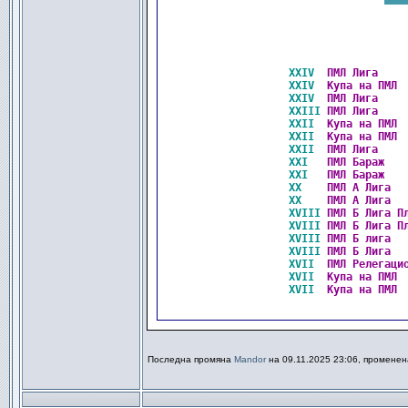
XXIV 
ПМЛ Лига    
XXIV 
Купа на ПМЛ 
XXIV 
ПМЛ Лига    
XXIII
ПМЛ Лига    
XXII 
Купа на ПМЛ 
XXII 
Купа на ПМЛ 
XXII 
ПМЛ Лига    
XXI  
ПМЛ Бараж   
XXI  
ПМЛ Бараж   
XX   
ПМЛ А Лига  
XX   
ПМЛ А Лига  
XVIII
ПМЛ Б Лига П
XVIII
ПМЛ Б Лига П
XVIII
ПМЛ Б лига  
XVIII
ПМЛ Б Лига  
XVII 
ПМЛ Релегаци
XVII 
Купа на ПМЛ 
XVII 
Купа на ПМЛ 
Последна промяна
Mandor
на 09.11.2025 23:06, променен