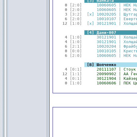
.
.
[3] Ванката         
 0 
[2:0]
      10060605 | НЕК Н
 0 
[2:0]
      10060605 | НЕК Н
 3 
[3:2]
  [x] 10020205 | Щутга
 6 
[2:0]
      10010107 | Еверт
12 
[1:0]
  [x] 30121901 | Холща
.
.
[4] Дани-007        
 4 
[1:0]
      30121901 | Холща
 4 
[1:0]
      30121901 | Холща
 6 
[2:1]
      10020204 | Фрайб
 0 
[0:0]
      10010105 | Крист
 6 
[2:0]
      10060605 | НЕК Н
.
.
[В] Шопченко        
 4 
[0:1]
      20111107 | Стоук
12 
[1:1]
      20090902 | АА Ге
 4 
[0:1]
      30121904 | Кайзе
 0 
[1:0]
      10060606 | ПЕК Ц