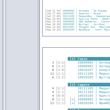
[Съб 21:45]
20090905 | Антверп - Ла Лувиер  
[Съб 17:00]
10010107 | Евертън - Фулъм      
[Съб 17:00]
20111105 | Мидълзбро - Бирмингам
[Нед 16:00]
10010105 | Кристъл Палас - Брайт
[Нед 15:30]
10060605 | НЕК Наймеген - Грьони
[Нед 18:30]
10020205 | Щутгарт - Аугсбург   
[Нед 14:30]
30121901 | Холщайн Кил - Фортуна
[Нед 16:30]
10020204 | Фрайбург - Санкт Паул
.
.
[1] Гонзо           
 3 
[3:1]
      20090905 | Антве
 6 
[3:1]
      20090905 | Антве
 0 
[2:0]
      10010107 | Еверт
12 
[2:1]
      20111105 | Мидъл
 6 
[3:2]
      10020205 | Щутга
.
.
[2] Сарате          
 4 
[2:1]
      20111105 | Мидъл
 4 
[2:1]
      20111105 | Мидъл
 4 
[0:0]
      10010105 | Крист
 0 
[3:1]
  [x] 20090905 | Антве
12 
[2:1]
  [x] 10020204 | Фрайб