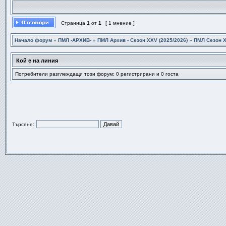
Страница
1
от
1
[ 1 мнение ]
Начало форум
»
ПМЛ -АРХИВ-
»
ПМЛ Архив - Сезон XXV (2025/2026)
»
ПМЛ Сезон Х
Кой е на линия
Потребители разглеждащи този форум: 0 регистрирани и 0 госта
Търсене: