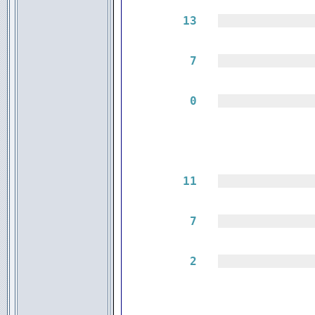
13
|||||||||||||
7
|||||||||||||
0
|||||||||||||
11
|||||||||||||
7
|||||||||||||
2
|||||||||||||