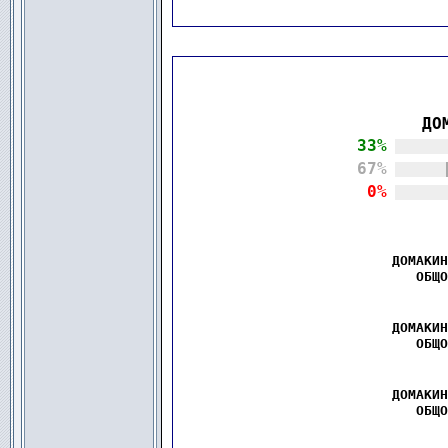
  ДО
|
33%
.................
|
67%
.................
|
0%
.................
  ДОМАКИН
ОБЩО
  ДОМАКИН
ОБЩО
  ДОМАКИН
ОБЩО