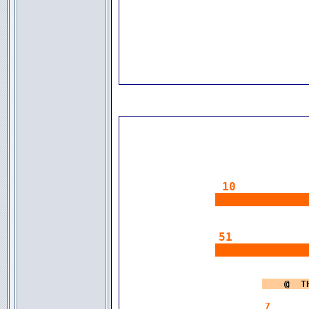
10
|||||||||||||
51
|||||||||||||
|
   @  T
7 