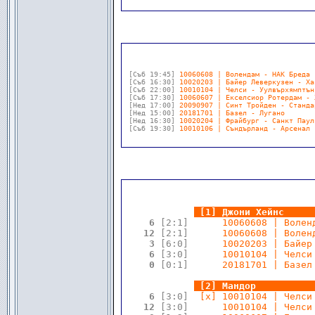
[Съб 19:45]
10060608 | Волендам - НАК Бреда 
[Съб 16:30]
10020203 | Байер Леверкузен - Ха
[Съб 22:00]
10010104 | Челси - Уулвърхямптън
[Съб 17:30]
10060607 | Екселсиор Ротердам - 
[Нед 17:00]
20090907 | Синт Тройден - Станда
[Нед 15:00]
20181701 | Базел - Лугано       
[Нед 16:30]
10020204 | Фрайбург - Санкт Паул
[Съб 19:30]
10010106 | Съндърланд - Арсенал 
.
.
[1] Джони Хейнс     
 6 
[2:1]
      10060608 | Волен
12 
[2:1]
      10060608 | Волен
 3 
[6:0]
      10020203 | Байер
 6 
[3:0]
      10010104 | Челси
 0 
[0:1]
      20181701 | Базел
.
.
[2] Мандор          
 6 
[3:0]
  [x] 10010104 | Челси
12 
[3:0]
      10010104 | Челси