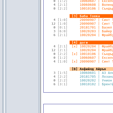
 0 
[1:2]
      10060607 | Ексел
 4 
[2:1]
      10060608 | Волен
 0 
[2:2]
      10010106 | Съндъ
.
.
[3] Баба Тонка      
 4 
[1:0]
      20090907 | Синт 
12 
[1:0]
      20090907 | Синт 
 0 
[0:1]
      20181701 | Базел
 3 
[6:0]
      10020203 | Байер
 6 
[2:1]
      10020204 | Фрайб
.
.
[4] доги            
 4 
[2:1]
  [x] 10020204 | Фрайб
12 
[2:1]
      10020204 | Фрайб
 0 
[2:2]
  [x] 10010106 | Съндъ
 0 
[1:2]
      10060607 | Ексел
 4 
[1:0]
  [x] 20090907 | Синт 
.
.
[В] Анфийлд Айрън   
 3 
[1:5]
      10060601 | АЗ Ал
 4 
[2:2]
      20181705 | Лозан
 0 
[2:2]
      10020202 | Унион
 6 
[3:1]
      10010102 | Брент