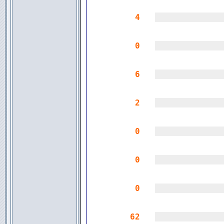
4
|||||||||||||
0
|||||||||||||
6
|||||||||||||
2
|||||||||||||
0
|||||||||||||
0
|||||||||||||
0
|||||||||||||
62
|||||||||||||