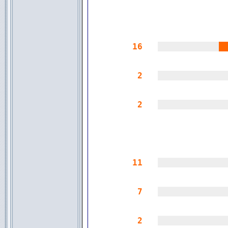
16
||||||||||||
|
2
|||||||||||||
2
|||||||||||||
11
|||||||||||||
7
|||||||||||||
2
|||||||||||||