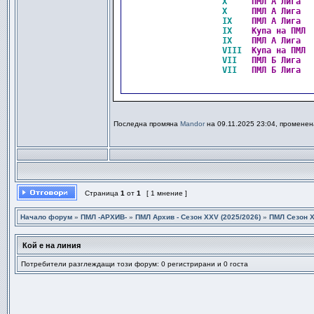
X    
ПМЛ А Лига  
X    
ПМЛ А Лига  
IX   
ПМЛ А Лига  
IX   
Купа на ПМЛ 
IX   
ПМЛ А Лига  
VIII 
Купа на ПМЛ 
VII  
ПМЛ Б Лига  
VII  
ПМЛ Б Лига  
Последна промяна
Mandor
на 09.11.2025 23:04, променен
Страница
1
от
1
[ 1 мнение ]
Начало форум
»
ПМЛ -АРХИВ-
»
ПМЛ Архив - Сезон XXV (2025/2026)
»
ПМЛ Сезон Х
Кой е на линия
Потребители разглеждащи този форум: 0 регистрирани и 0 госта