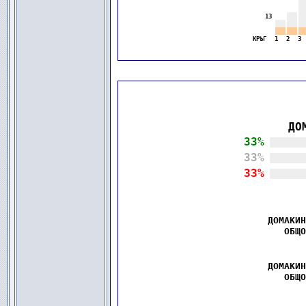
-◼-
-◼-
-◼
.
.
-◼-
-◼-
-◼
.
.
   13 
-◼-
-◼-
-◼
.
.
-◼-
-◼-
-◼
.
.
-◼-
-◼-
-◼
.
.
КРЪГ
◼
 1
◼
 2
◼
 3
◼
.
.
.
.
  ДО
|
33%
.................
|
33%
.................
|
33%
.................
  ДОМАКИН
ОБЩО
  ДОМАКИН
ОБЩО