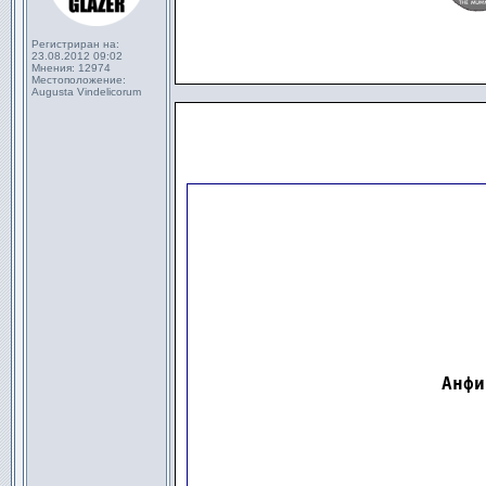
Регистриран на:
23.08.2012 09:02
Мнения:
12974
Местоположение:
Augusta Vindelicorum
                      
                      
Анфи
                      
                      