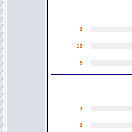
0
|||||||||||||
12
|||||||||||||
8
|||||||||||||
4
|||||||||||||
0
|||||||||||||