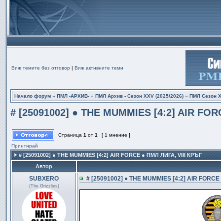
Виж темите без отговор
|
Виж активните теми
Начало форум
»
ПМЛ -АРХИВ-
»
ПМЛ Архив - Сезон XXV (2025/2026)
»
ПМЛ Сезон Х
# [25091002] ● THE MUMMIES [4:2] AIR FORC
Страница
1
от
1
[ 1 мнение ]
Принтирай
# [25091002] ● THE MUMMIES [4:2] AIR FORCE ● ПМЛ ЛИГА, VIII КРЪГ
Автор
SUBXERO
# [25091002] ● THE MUMMIES [4:2] AIR FORCE 
(The Grizzlies)