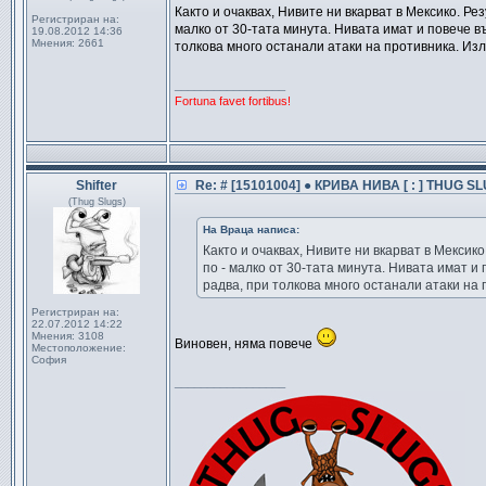
Както и очаквах, Нивите ни вкарват в Мексико. Ре
Регистриран на:
малко от 30-тата минута. Нивата имат и повече 
19.08.2012 14:36
Мнения:
2661
толкова много останали атаки на противника. Из
_________________
Fortuna favet fortibus!
Shifter
Re: # [15101004] ● КРИВА НИВА [ : ] THUG SL
(Thug Slugs)
На Враца написа:
Както и очаквах, Нивите ни вкарват в Мексико
по - малко от 30-тата минута. Нивата имат 
радва, при толкова много останали атаки на
Регистриран на:
22.07.2012 14:22
Мнения:
3108
Виновен, няма повече
Местоположение:
София
_________________