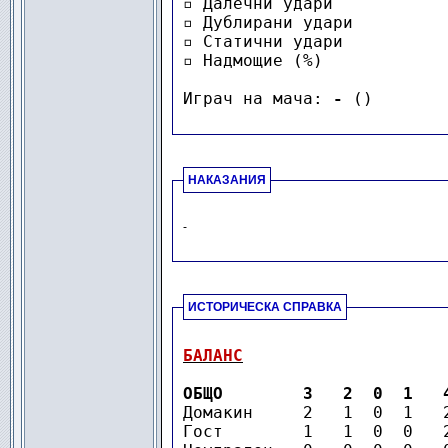
▫ Далечни удари           
▫ Дублирани удари         
▫ Статични удари          
▫ Надмощие (%)            
Играч на мача: 
-
 ()
НАКАЗАНИЯ
-
-
ИСТОРИЧЕСКА СПРАВКА
БАЛАНС
ОБЩО        3   2  0  1   
Домакин     2   1  0  1   
Гост        1   1  0  0   