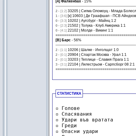
[4] Фалкенбах
- 15%
------------------------------------------------------------------
33205 | Сигма Оломоуц - Млада Болесл
2 -
[1:2]
[x] 10603 | Де Граафшап - ПСВ Айндхов
1 -
[3:6]
10202 | Аугсбург - Майнц 1:2
0 -
[3:3]
21502 | Толука - Клуб Америка 1:1
0 -
[2:3]
22102 | Молде - Викинг 1:1
0 -
[4:1]
=====================================
[В] Барс
- 56%
------------------------------------------------------------------
10206 | Шалке - Инголщат 1:0
2 -
[1:1]
20904 | Спартак Москва - Урал 1:1
2 -
[0:1]
33203 | Теплице - Славия Прага 1:1
2 -
[0:1]
22104 | Лилестрьом - Сарпсборг 08 2:1
3 -
[3:1]
=====================================
-
СТАТИСТИКА
▫ Голове                  
▫ Спасявания              
▫ Удари във вратата       
▫ Греди                   
▫ Опасни удари            