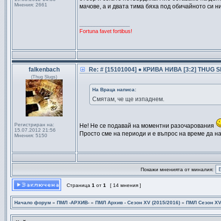
Мнения:
2661
мачове, а и двата тима бяха под обичайното си н
_________________
Fortuna favet fortibus!
falkenbach
Re: # [15101004] ● КРИВА НИВА [3:2] THUG SL
(Thug Slugs)
На Враца написа:
Смятам, че ще изпаднем.
Регистриран на:
Не! Не се подавай на моментни разочарования
15.07.2012 21:56
Просто сме на периоди и е въпрос на време да н
Мнения:
5150
Покажи мненията от миналия:
Страница
1
от
1
[ 14 мнения ]
Начало форум
»
ПМЛ -АРХИВ-
»
ПМЛ Архив - Сезон ХV (2015/2016)
»
ПМЛ Сезон ХV