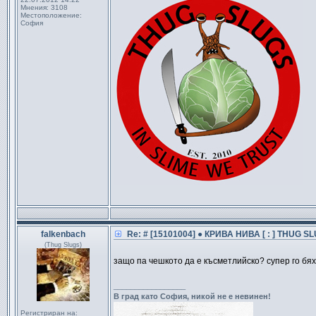
Мнения:
3108
Местоположение:
София
falkenbach
Re: # [15101004] ● КРИВА НИВА [ : ] THUG SL
(Thug Slugs)
защо па чешкото да е късметлийско? супер го бях
_________________
В град като София, никой не е невинен!
Регистриран на: