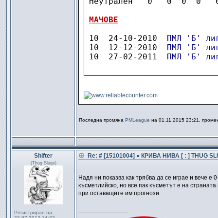
Неутрален   0   0  0  0   
МАЧОВЕ
10  24-10-2010  
ПМЛ 'Б' ли
10  12-12-2010  
ПМЛ 'Б' ли
10  27-02-2011  
ПМЛ 'Б' ли
-
Последна промяна
PMLeague
на 01.11.2015 23:21, проме
Shifter
Re: # [15101004] ● КРИВА НИВА [ : ] THUG SL
(Thug Slugs)
Надя ни показва как трябва да се играе и вече е
късметлийско, но все пак късметът е на страната
при оставащите им прогнози.
_________________
Регистриран на:
22.07.2012 14:22