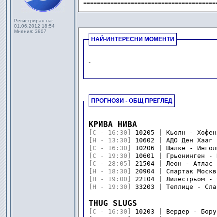
=======================================
Регистриран на:
01.06.2012 18:54
Мнения:
3907
НАЙ-ИНТЕРЕСНИ МОМЕНТИ
-
-
ПРОГНОЗИ - ОБЩ ПРЕГЛЕД
КРИВА НИВА
[C - 16:30]
 10205 | Кьолн - Хофен
[H - 13:30]
 10602 | АДО Ден Хааг 
[C - 16:30]
 10206 | Шалке - Ингол
[C - 19:30]
 10601 | Грьонинген - 
[C - 28:05]
 21504 | Леон - Атлас 
[H - 18:30]
 20904 | Спартак Москв
[H - 19:00]
 22104 | Лилестрьом - 
[H - 19:30]
 33203 | Теплице - Сла
<>
THUG SLUGS
[C - 16:30]
 10203 | Вердер - Бору