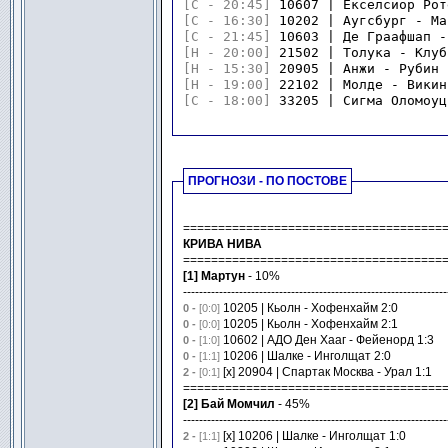
[C - 20:45]
 10607 | Екселсиор Рот
[C - 16:30]
 10202 | Аугсбург - Ма
[C - 21:45]
 10603 | Де Граафшап -
[H - 20:00]
 21502 | Толука - Клуб
[H - 15:30]
 20905 | Анжи - Рубин 
[H - 19:00]
 22102 | Молде - Викин
[C - 18:00]
 33205 | Сигма Оломоуц
ПРОГНОЗИ - ПО ПОСТОВЕ
=====================================
КРИВА НИВА
=====================================
[1] Мартун
- 10%
------------------------------------------------------------------
10205 | Кьолн - Хофенхайм 2:0
0 -
[0:0]
10205 | Кьолн - Хофенхайм 2:1
0 -
[0:0]
10602 | АДО Ден Хааг - Фейенорд 1:3
0 -
[1:0]
10206 | Шалке - Инголщат 2:0
0 -
[1:1]
[x] 20904 | Спартак Москва - Урал 1:1
2 -
[0:1]
=====================================
[2] Бай Момчил
- 45%
------------------------------------------------------------------
[x] 10206 | Шалке - Инголщат 1:0
2 -
[1:1]