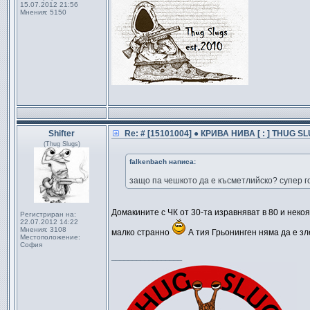
15.07.2012 21:56
Мнения:
5150
Shifter
Re: # [15101004] ● КРИВА НИВА [ : ] THUG SL
(Thug Slugs)
falkenbach написа:
защо па чешкото да е късметлийско? супер го
Домакините с ЧК от 30-та изравняват в 80 и неко
Регистриран на:
22.07.2012 14:22
Мнения:
3108
малко странно
А тия Грьонинген няма да е зле
Местоположение:
София
_________________