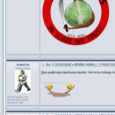
kopacha
Re: # [15101004] ● КРИВА НИВА [ : ] THUG SL
(Крива Нива)
Даа шифтера прибърза малко. Честита победа за
_________________
Регистриран на:
04.08.2012 18:07
Мнения:
328