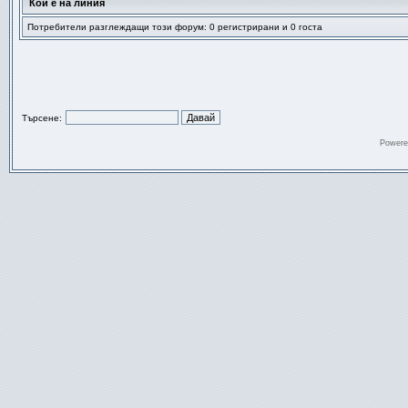
Кой е на линия
Потребители разглеждащи този форум: 0 регистрирани и 0 госта
Търсене:
Powere