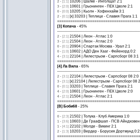
10206 | Шалке - Инголщат 2:1
2 -
[1:1]
10601 | Грьонинген - ПЕК Цволе 2:1
3 -
[2:0]
10205 | Кьолн - Хофенхайм 3:1
0 -
[0:0]
[x] 33203 | Теплице - Славия Прага 1:1
2 -
[0:1]
=====================================
[3] Копача
- 45%
------------------------------------------------------------------
21504 | Леон - Атлас 1:0
2 -
[2:1]
21504 | Леон - Атлас 2:0
3 -
[2:1]
20904 | Спартак Москва - Урал 2:1
0 -
[0:1]
10602 | АДО Ден Хааг - Фейенорд 0:2
0 -
[1:0]
22104 | Лилестрьом - Сарпсборг 08 3:1
4 -
[3:1]
=====================================
[4] Ла Вила
- 65%
------------------------------------------------------------------
22104 | Лилестрьом - Сарпсборг 08 2:0
2 -
[3:1]
[x] 22104 | Лилестрьом - Сарпсборг 08 2
3 -
[3:1]
33203 | Теплице - Славия Прага 2:1
0 -
[0:1]
10601 | Грьонинген - ПЕК Цволе 2:0
4 -
[2:0]
21504 | Леон - Атлас 2:1
4 -
[2:1]
=====================================
[В] Боби68
- 25%
------------------------------------------------------------------
21502 | Толука - Клуб Америка 1:0
0 -
[2:3]
10603 | Де Граафшап - ПСВ Айндховен 
1 -
[3:6]
22102 | Молде - Викинг 2:1
1 -
[4:1]
10203 | Вердер - Борусия Дортмунд 0:2
2 -
[1:3]
=====================================