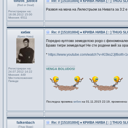
tonzos_justice
Re: # [15101004] ● КРИВА НИВА [ : ] THUG SL
(Red or Dead)
Развоя на мача на Лилестрьом за Нивата за 3:2 е
Регистриран на:
18.08.2012 15:00
Мнения:
6511
кибик
Re: # [15101004] ● КРИВА НИВА [ : ] THUG SL
(Крива Нива)
Поредно култово земеделско pogo с феноменален
Браво тигри земеделци! Не сте родени вий за ора
*
https://www.youtube.com/watch?v=Kl3ks2Jjf8o#t=
_________________
Регистриран на:
VENGA BOLUDOS!
24.07.2012 14:22
Мнения:
449
Местоположение:
Пиянде
Последна промяна
кибик
на 01.11.2015 22:19, променена
falkenbach
Re: # [15101004] ● КРИВА НИВА [ : ] THUG SL
(Thug Slugs)