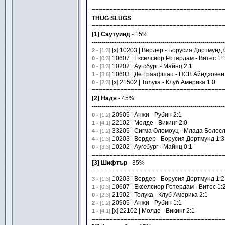
=====================================
THUG SLUGS
=====================================
[1] Саутуинд
- 15%
------------------------------------------------------------------
[x] 10203 | Вердер - Борусия Дортмунд 
2 -
[1:3]
10607 | Екселсиор Ротердам - Витес 1:
0 -
[0:3]
10202 | Аугсбург - Майнц 2:1
0 -
[3:3]
10603 | Де Граафшап - ПСВ Айндховен 
1 -
[3:6]
[x] 21502 | Толука - Клуб Америка 1:0
0 -
[2:3]
=====================================
[2] Надя
- 45%
------------------------------------------------------------------
20905 | Анжи - Рубин 2:1
0 -
[1:2]
22102 | Молде - Викинг 2:0
1 -
[4:1]
33205 | Сигма Оломоуц - Млада Болесл
4 -
[1:2]
10203 | Вердер - Борусия Дортмунд 1:3
4 -
[1:3]
10202 | Аугсбург - Майнц 0:1
0 -
[3:3]
=====================================
[3] Шифтър
- 35%
------------------------------------------------------------------
10203 | Вердер - Борусия Дортмунд 1:2
3 -
[1:3]
10607 | Екселсиор Ротердам - Витес 1:
1 -
[0:3]
21502 | Толука - Клуб Америка 2:1
0 -
[2:3]
20905 | Анжи - Рубин 1:1
2 -
[1:2]
[x] 22102 | Молде - Викинг 2:1
1 -
[4:1]
=====================================