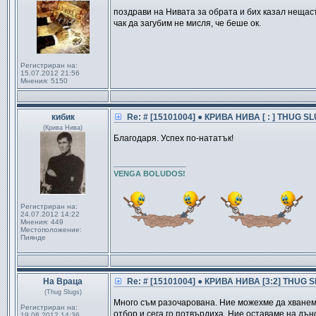
поздрави на Нивата за обрата и бих казал нещас
чак да загубим не мисля, че беше ок.
Регистриран на:
15.07.2012 21:56
Мнения:
5150
кибик
Re: # [15101004] ● КРИВА НИВА [ : ] THUG SL
(Крива Нива)
Благодаря. Успех по-нататък!
_________________
VENGA BOLUDOS!
Регистриран на:
24.07.2012 14:22
Мнения:
449
Местоположение:
Пиянде
На Враца
Re: # [15101004] ● КРИВА НИВА [3:2] THUG SL
(Thug Slugs)
Много съм разочарована. Ние можехме да хванем 
Регистриран на:
отбор и сега го потвърдиха. Ние оставаме на дън
19.08.2012 14:36