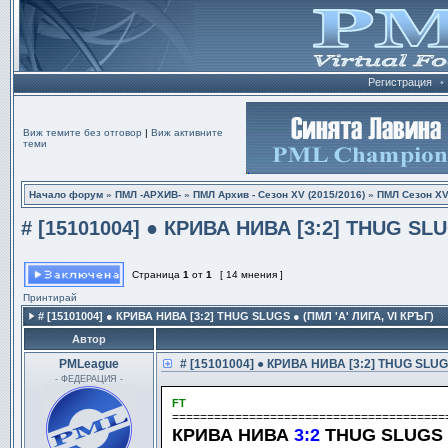
Регистрация
•
Виж темите без отговор
|
Виж активните
теми
Начало форум
»
ПМЛ -АРХИВ-
»
ПМЛ Архив - Сезон ХV (2015/2016)
»
ПМЛ Сезон ХV
# [15101004] ● КРИВА НИВА [3:2] THUG SLUG
Страница
1
от
1
[ 14 мнения ]
Принтирай
# [15101004] ● КРИВА НИВА [3:2] THUG SLUGS ● (ПМЛ 'А' ЛИГА, VI КРЪГ)
Автор
PMLeague
# [15101004] ● КРИВА НИВА [3:2] THUG SLUGS
- ФЕДЕРАЦИЯ -
FT
=======================================
КРИВА НИВА
3:2
THUG SLUGS