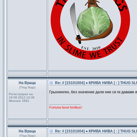
На Враца
Re: # [15101004] ● КРИВА НИВА [ : ] THUG SL
(Thug Slugs)
Грьонинген, без значение дали ние си ги даваме и
Регистриран на:
19.08.2012 14:36
Мнения:
2661
_________________
Fortuna favet fortibus!
На Враца
Re: # [15101004] ● КРИВА НИВА [ : ] THUG SL
(Thug Slugs)